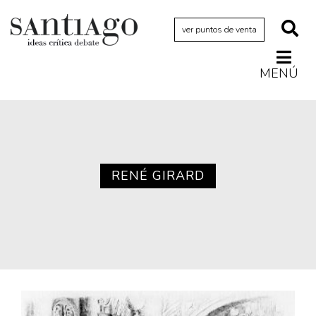
ver puntos de venta
MENÚ
Actualidad
Archivo Cenfoto-UDP
Arquetipos de situación
Artes visuales
RENÉ GIRARD
Ciencia
Cine y televisión
Ciudad
Cómics
Críticas