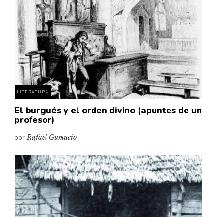
Cultura
Diccionario portátil de la literatura chilena
Documentos
Fragmentos
Gran reserva
Historia
Historia material de los libros
LITERATURA
Lagunas mentales
El burgués y el orden divino (apuntes de un
profesor)
Libros
por
Rafael Gumucio
Libros usados
Literatura
Medioambiente
Narrativas visuales
Pensamiento