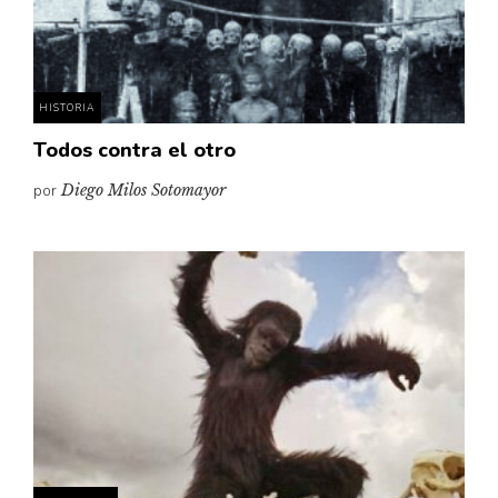
Pensamiento ilustrado
Personaje
Personajes secundarios
HISTORIA
Política
Todos contra el otro
Relecturas
por
Diego Milos Sotomayor
Sociedad
Turismo accidental
Vidas paralelas
Voces y lecturas