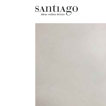
Cultur
Actualidad
Diccio
Archivo Cenfoto-UDP
chilen
Arquetipos de situación
Docum
Artes visuales
Fragm
Ciencia
Gran 
Cine y televisión
Histor
Ciudad
Histor
Cómics
Lagun
Críticas
Libros