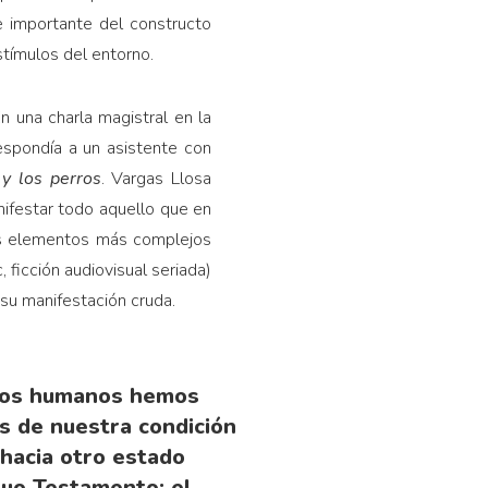
e importante del constructo
estímulos del entorno.
n una charla magistral en la
espondía a un asistente con
 y los perros
. Vargas Llosa
nifestar todo aquello que en
los elementos más complejos
, ficción audiovisual seriada)
 su manifestación cruda.
e los humanos hemos
s de nuestra condición
e hacia otro estado
iguo Testamento: el