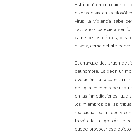
Está aquí, en cualquier par
diseñado sistemas filosófico
virus, la violencia sabe pe
naturaleza pareciera ser fu
carne de los débiles, para 
misma, como deleite pervers
El arranque del largometra
del hombre. Es decir, un mom
evolución. La secuencia nar
de agua en medio de una inm
en las inmediaciones, que
los miembros de las tribus
reaccionar pasmados y con 
través de la agresión se z
puede provocar ese objeto i