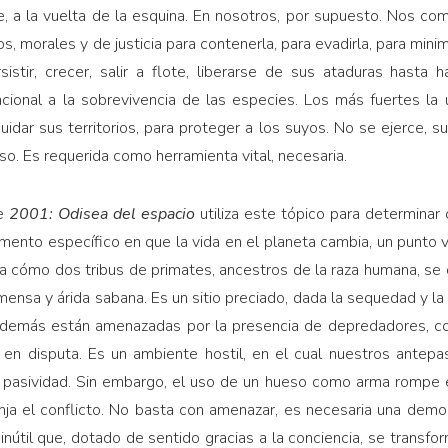
te, a la vuelta de la esquina. En nosotros, por supuesto. Nos 
s, morales y de justicia para contenerla, para evadirla, para minim
rsistir, crecer, salir a flote, liberarse de sus ataduras hasta 
ncional a la sobrevivencia de las especies. Los más fuertes la
cuidar sus territorios, para proteger a los suyos. No se ejerce, 
o. Es requerida como herramienta vital, necesaria.
je
2001: Odisea del espacio
utiliza este tópico para determina
ento específico en que la vida en el planeta cambia, un punto vi
ra cómo dos tribus de primates, ancestros de la raza humana, se
ensa y árida sabana. Es un sitio preciado, dada la sequedad y la 
 además están amenazadas por la presencia de depredadores, c
 en disputa. Es un ambiente hostil, en el cual nuestros ante
pasividad. Sin embargo, el uso de un hueso como arma rompe el 
anja el conflicto. No basta con amenazar, es necesaria una demo
nútil que, dotado de sentido gracias a la
conciencia, se transfor