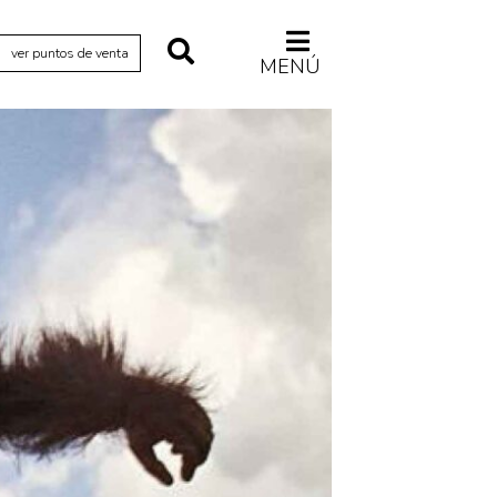
ver puntos de venta
MENÚ
Relecturas
Sociedad
Turismo accidental
Vidas paralelas
Voces y lecturas