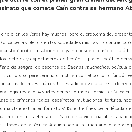
esinato que comete Caín contra su hermano Ab
l cine o en los libros hay muchos, pero el problema del present
ráctica de la violencia en las sociedades mismas. La contradicció
do aristotélico) es insuficiente, o ya no posee el carácter catár
 los lectores y espectadores de ficción. El placer estético deri
iano de sangre
; de escenas de
Buenos muchachos
, película 
Fulci, no solo pareciera no cumplir su cometido como función est
rnan insuficientes, inútiles. Un estadio previo a la crisis de rep
ies
, registros audiovisuales donde no media técnica artística ni i
se de crímenes reales: asesinatos, mutilaciones, torturas, necrofil
forma clandestina, en formato VHS, entre fines de la década de
sieron en crisis el relato artístico de la violencia, al, en aparienc
ión a través de la técnica. Alguien podrá argumentar que la pornog