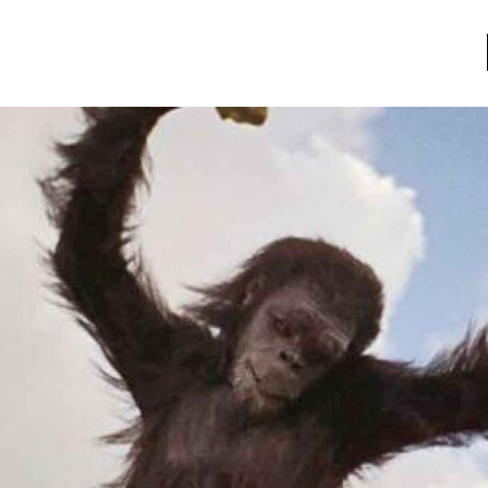
a
Libros usados
nario portátil de la literatura
a
Literatura
entos
Medioambiente
entos
Narrativas visuales
reserva
Pensamiento
ia
Pensamiento ilustrado
ia material de los libros
Personaje
as mentales
Personajes secundarios
Política