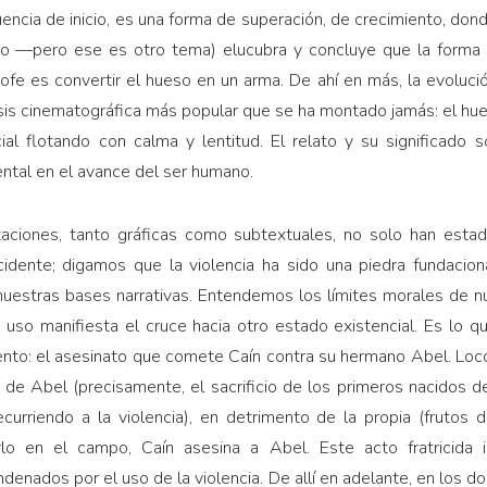
uencia de inicio, es una forma de superación, de crecimiento, dond
ito —pero ese es otro tema) elucubra y concluye que la forma 
rofe es convertir el hueso en un arma. De ahí en más, la evoluci
ipsis cinematográfica más popular que se ha montado jamás: el hu
l flotando con calma y lentitud. El relato y su significado so
ental en el avance del ser humano.
taciones, tanto gráficas como subtextuales, no solo han esta
cidente; digamos que la violencia ha sido una piedra fundacio
stras bases narrativas. Entendemos los límites morales de nue
Su uso manifiesta el cruce hacia otro estado existencial. Es lo q
nto: el asesinato que comete Caín contra su hermano Abel. Loco
 de Abel (precisamente, el sacrificio de los primeros nacidos 
curriendo a la violencia), en detrimento de la propia (frutos d
arlo en el campo, Caín asesina a Abel. Este acto fratricida 
enados por el uso de la violencia. De allí en adelante, en los