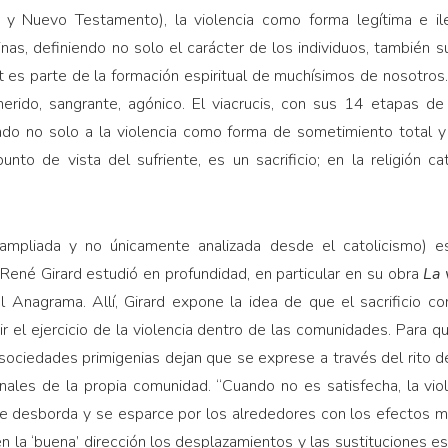
o y Nuevo Testamento), la violencia como forma legítima e il
nas, definiendo no solo el carácter de los individuos, también s
t es parte de la formación espiritual de muchísimos de nosotro
 herido, sangrante, agónico. El viacrucis, con sus 14 etapas d
lado no solo a la violencia como forma de sometimiento total y
to de vista del sufriente, es un sacrificio; en la religión cató
ampliada y no únicamente analizada desde el catolicismo) e
rio René Girard estudió en profundidad, en particular en su obra
La 
l Anagrama. Allí, Girard expone la idea de que el sacrificio c
 el ejercicio de la violencia dentro de las comunidades. Para que
sociedades primigenias dejan que se exprese a través del rito de
inales de la propia comunidad. “Cuando no es satisfecha, la vi
 desborda y se esparce por los alrededores con los efectos más
 en la ‘buena’ dirección los desplazamientos y las sustituciones