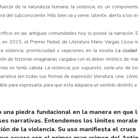
a fuerza de la naturaleza humana, la violencia, es un component
era del subconsciente. Más bien va y viene, latente, alerta a los 
crificio en las antiguas comunidades hoy lo posee la narración. E
, en 2015, el Premio Nobel de Literatura Mario Vargas Llosa r
a violencia, promiscuidad y vejaciones en la novela
La ciudad
ón de historias imaginarias cargaba con el deber retórico de ma
as no tenía cabida. La violencia, por supuesto, sería uno de 
arrativa (en todas sus formas de expresión: literatura, cine, cómic
ible para expresarla, para que esta adquiera un sentido distinto a
do una piedra fundacional en la manera en qu
es narrativas. Entendemos los límites morale
ción de la violencia. Su uso manifiesta el cruc
 que ocurre con el primer gran crimen del Ant