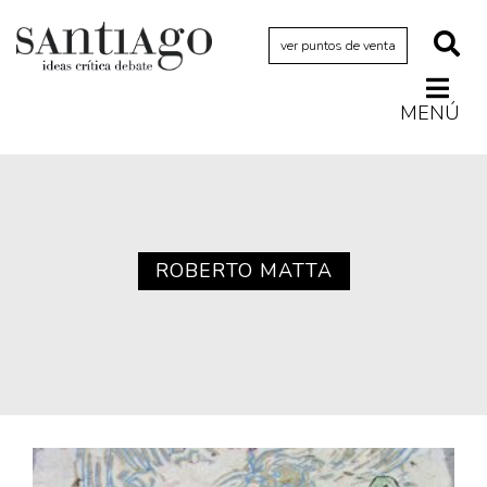
ver puntos de venta
MENÚ
Actualidad
Archivo Cenfoto-UDP
Arquetipos de situación
Artes visuales
ROBERTO MATTA
Ciencia
Cine y televisión
Ciudad
Cómics
Críticas