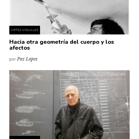
Pensamiento ilustrado
Personaje
Personajes secundarios
ARTES VISUALES
Política
Hacia otra geometría del cuerpo y los
Relecturas
afectos
Sociedad
por
Paz López
Turismo accidental
Vidas paralelas
Voces y lecturas