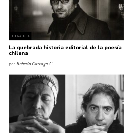
Pensamiento ilustrado
Personaje
Personajes secundarios
Política
LITERATURA
Relecturas
La quebrada historia editorial de la poesía
chilena
Sociedad
Turismo accidental
por
Roberto Careaga C.
Vidas paralelas
Voces y lecturas