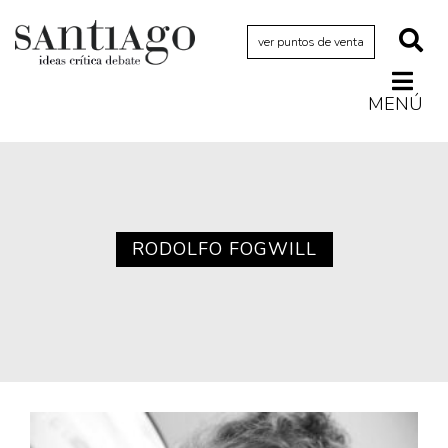
ver puntos de venta
MENÚ
Actualidad
Archivo Cenfoto-UDP
Arquetipos de situación
Artes visuales
RODOLFO FOGWILL
Ciencia
Cine y televisión
Ciudad
Cómics
Críticas