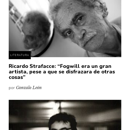
Cultura
Diccionario portátil de la literatura chilena
Documentos
Fragmentos
Gran reserva
Historia
Historia material de los libros
LITERATURA
Lagunas mentales
Ricardo Strafacce: “Fogwill era un gran
artista, pese a que se disfrazara de otras
Libros
cosas”
Libros usados
por
Gonzalo León
Literatura
Medioambiente
Narrativas visuales
Pensamiento