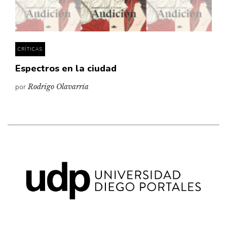
Pensamiento ilustrado
Personaje
Personajes secundarios
CRÍTICAS
Política
Espectros en la ciudad
Relecturas
por
Rodrigo Olavarría
Sociedad
Turismo accidental
Vidas paralelas
Voces y lecturas