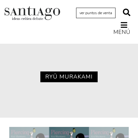
ver puntos de venta
MENÚ
Actualidad
Archivo Cenfoto-UDP
Arquetipos de situación
Artes visuales
RYŪ MURAKAMI
Ciencia
Cine y televisión
Ciudad
Cómics
Críticas