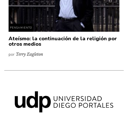
Pensamiento ilustrado
Personaje
Personajes secundarios
PENSAMIENTO
Política
Ateísmo: la continuación de la religión por
Relecturas
otros medios
Sociedad
por
Terry Eagleton
Turismo accidental
Vidas paralelas
Voces y lecturas