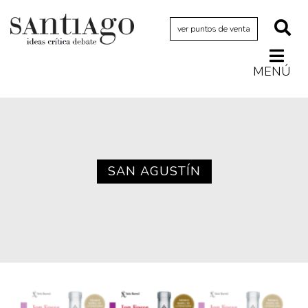
ver puntos de venta
MENÚ
Actualidad
Archivo Cenfoto-UDP
Arquetipos de situación
Artes visuales
SAN AGUSTÍN
Ciencia
Cine y televisión
Ciudad
Cómics
Críticas