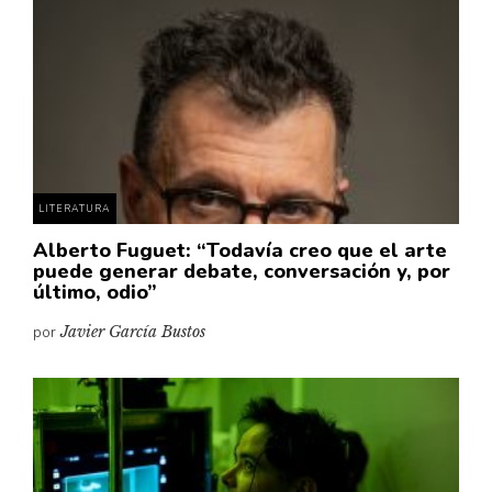
Cultura
Diccionario portátil de la literatura chilena
Documentos
Fragmentos
Gran reserva
Historia
Historia material de los libros
LITERATURA
Lagunas mentales
Alberto Fuguet: “Todavía creo que el arte
puede generar debate, conversación y, por
Libros
último, odio”
Libros usados
por
Javier García Bustos
Literatura
Medioambiente
Narrativas visuales
Pensamiento