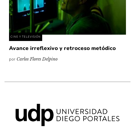
Pensamiento ilustrado
Personaje
Personajes secundarios
Política
CINE Y TELEVISIÓN
Relecturas
Avance irreflexivo y retroceso metódico
Sociedad
por
Carlos Flores Delpino
Turismo accidental
Vidas paralelas
Voces y lecturas