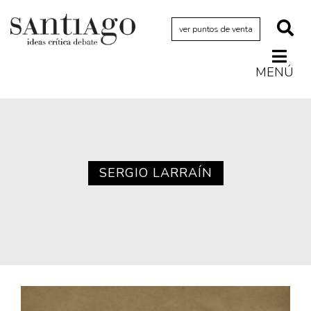
ver puntos de venta
MENÚ
Actualidad
Archivo Cenfoto-UDP
Arquetipos de situación
Artes visuales
SERGIO LARRAÍN
Ciencia
Cine y televisión
Ciudad
Cómics
Críticas