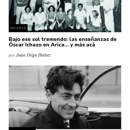
Pensamiento ilustrado
Personaje
Personajes secundarios
SOCIEDAD
Política
Bajo ese sol tremendo: las enseñanzas de
Relecturas
Óscar Ichazo en Arica… y más acá
Sociedad
por
Juan Íñigo Ibáñez
Turismo accidental
Vidas paralelas
Voces y lecturas