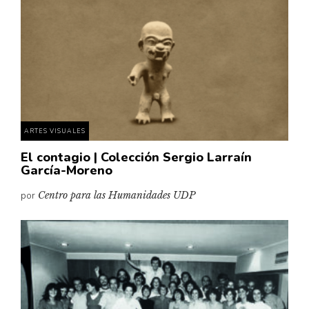
Cultura
Diccionario portátil de la literatura chilena
Documentos
Fragmentos
Gran reserva
Historia
Historia material de los libros
ARTES VISUALES
Lagunas mentales
El contagio | Colección Sergio Larraín
García-Moreno
Libros
por
Centro para las Humanidades UDP
Libros usados
Literatura
Medioambiente
Narrativas visuales
Pensamiento