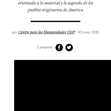
Pensamiento ilustrado
orientada a lo material y lo sagrado de los
pueblos originarios de América
Personaje
Personajes secundarios
Política
por
Centro para las Humanidades UDP
I 30 Junio 2025
Relecturas
Sociedad
Compartir:
Turismo accidental
Vidas paralelas
Voces y lecturas