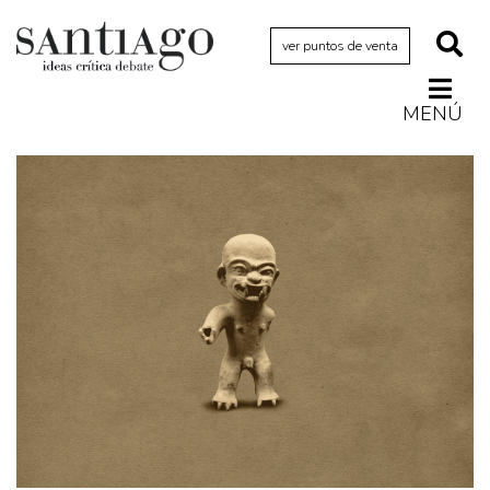
ver puntos de venta
MENÚ
Actualidad
Archivo Cenfoto-UDP
Arquetipos de situación
Artes visuales
Ciencia
Cine y televisión
Ciudad
Cómics
Críticas