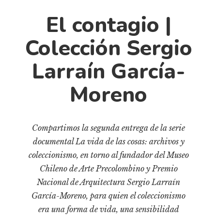
Cultura
El contagio |
Diccionario portátil de la literatura chilena
Documentos
Colección Sergio
Fragmentos
Larraín García-
Gran reserva
Historia
Moreno
Historia material de los libros
Lagunas mentales
Libros
Compartimos la segunda entrega de la serie
documental La vida de las cosas: archivos y
Libros usados
coleccionismo, en torno al fundador del Museo
Literatura
Chileno de Arte Precolombino y Premio
Medioambiente
Nacional de Arquitectura Sergio Larraín
Narrativas visuales
García-Moreno, para quien el coleccionismo
Pensamiento
era una forma de vida, una sensibilidad