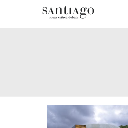
Cultur
Actualidad
Diccio
Archivo Cenfoto-UDP
chilen
Arquetipos de situación
Docum
Artes visuales
Fragm
Ciencia
Gran 
Cine y televisión
Histor
Ciudad
Histor
Cómics
Lagun
Críticas
Libros