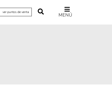
ver puntos de venta
MENÚ
Relecturas
Sociedad
Turismo accidental
Vidas paralelas
Voces y lecturas