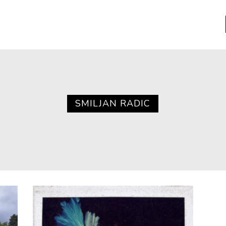
a
Libros usados
nario portátil de la literatura
SMILJAN RADIC
a
Literatura
entos
Medioambiente
entos
Narrativas visuales
reserva
Pensamiento
ia
Pensamiento ilustrado
ia material de los libros
Personaje
as mentales
Personajes secundarios
Política