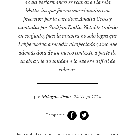
de sus performances se reúnen en la sala
Pensamiento ilustrado
Matta, los que fueron seleccionados con
Personaje
precisión por la curadora Amalia Cross y
Personajes secundarios
montados por Smiljan Radic. Notable trabajo
Política
en conjunto, pues la muestra no solo logra que
Leppe vuelva a sacudir al espectador, sino que
Relecturas
además dota de un nuevo contexto a parte de
Sociedad
su obra y le da unidad a lo que era difícil de
Turismo accidental
enlazar.
Vidas paralelas
Voces y lecturas
por
Milagros Abalo
I 24 Mayo 2024
Compartir:
Es probable que toda
performance
vista fuera