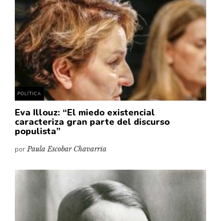
Cultura
Diccionario portátil de la literatura chilena
Documentos
Fragmentos
Gran reserva
Historia
Historia material de los libros
POLÍTICA
Lagunas mentales
Eva Illouz: “El miedo existencial
caracteriza gran parte del discurso
Libros
populista”
Libros usados
por
Paula Escobar Chavarría
Literatura
Medioambiente
Narrativas visuales
Pensamiento