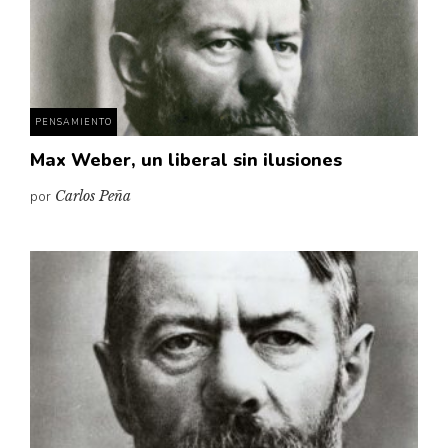
Pensamiento ilustrado
Personaje
Personajes secundarios
Política
PENSAMIENTO
Relecturas
Max Weber, un liberal sin ilusiones
Sociedad
por
Carlos Peña
Turismo accidental
Vidas paralelas
Voces y lecturas