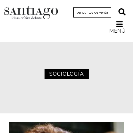
ver puntos de venta
MENÚ
Actualidad
Archivo Cenfoto-UDP
Arquetipos de situación
Artes visuales
SOCIOLOGÍA
Ciencia
Cine y televisión
Ciudad
Cómics
Críticas