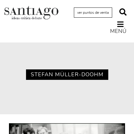
ver puntos de venta
MENÚ
Actualidad
Archivo Cenfoto-UDP
Arquetipos de situación
Artes visuales
STEFAN MÜLLER-DOOHM
Ciencia
Cine y televisión
Ciudad
Cómics
Críticas