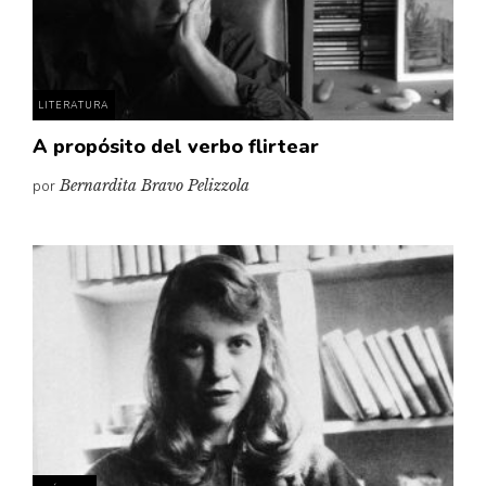
Pensamiento ilustrado
Personaje
Personajes secundarios
LITERATURA
Política
A propósito del verbo flirtear
Relecturas
por
Bernardita Bravo Pelizzola
Sociedad
Turismo accidental
Vidas paralelas
Voces y lecturas