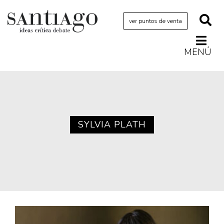
ver puntos de venta
MENÚ
Actualidad
Archivo Cenfoto-UDP
Arquetipos de situación
Artes visuales
SYLVIA PLATH
Ciencia
Cine y televisión
Ciudad
Cómics
Críticas