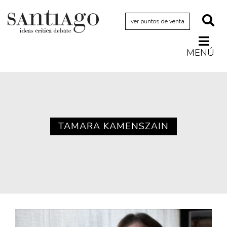
ver puntos de venta
MENÚ
Actualidad
Archivo Cenfoto-UDP
Arquetipos de situación
Artes visuales
TAMARA KAMENSZAIN
Ciencia
Cine y televisión
Ciudad
Cómics
Críticas