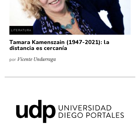
Pensamiento ilustrado
Personaje
Personajes secundarios
LITERATURA
Política
Tamara Kamenszain (1947-2021): la
Relecturas
distancia es cercanía
Sociedad
por
Vicente Undurraga
Turismo accidental
Vidas paralelas
Voces y lecturas