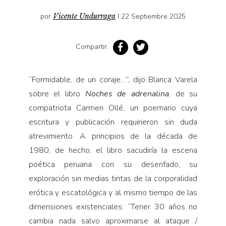
Pensamiento ilustrado
por
Vicente Undurraga
I 22 Septiembre 2025
Personaje
Personajes secundarios
Compartir:
Política
Relecturas
“Formidable, de un coraje…”, dijo Blanca Varela
Sociedad
sobre el libro
Noches de adrenalina
, de su
compatriota Carmen Ollé, un poemario cuya
Turismo accidental
escritura y publicación requirieron sin duda
Vidas paralelas
atrevimiento. A principios de la década de
Voces y lecturas
1980, de hecho, el libro sacudiría la escena
poética peruana con su desenfado, su
exploración sin medias tintas de la corporalidad
erótica y escatológica y al mismo tiempo de las
dimensiones existenciales: “Tener 30 años no
cambia nada salvo aproximarse al ataque /