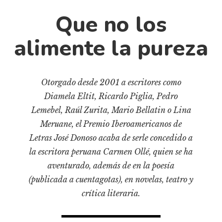
Cultura
Que no los
Diccionario portátil de la literatura chilena
Documentos
alimente la pureza
Fragmentos
Gran reserva
Historia
Otorgado desde 2001 a escritores como
Historia material de los libros
Diamela Eltit, Ricardo Piglia, Pedro
Lemebel, Raúl Zurita, Mario Bellatin o Lina
Lagunas mentales
Meruane, el Premio Iberoamericanos de
Libros
Letras José Donoso acaba de serle concedido a
Libros usados
la escritora peruana Carmen Ollé, quien se ha
Literatura
aventurado, además de en la poesía
(publicada a cuentagotas), en novelas, teatro y
Medioambiente
crítica literaria.
Narrativas visuales
Pensamiento