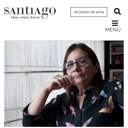
ver puntos de venta
MENÚ
Actualidad
Archivo Cenfoto-UDP
Arquetipos de situación
Artes visuales
Ciencia
Cine y televisión
Ciudad
Cómics
Críticas