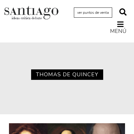
ver puntos de venta
MENÚ
Actualidad
Archivo Cenfoto-UDP
Arquetipos de situación
Artes visuales
THOMAS DE QUINCEY
Ciencia
Cine y televisión
Ciudad
Cómics
Críticas