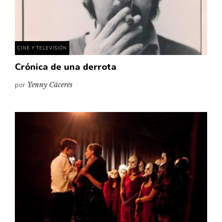
Pensamiento ilustrado
Personaje
Personajes secundarios
CINE Y TELEVISIÓN
Política
Crónica de una derrota
Relecturas
por
Yenny Cáceres
Sociedad
Turismo accidental
Vidas paralelas
Voces y lecturas