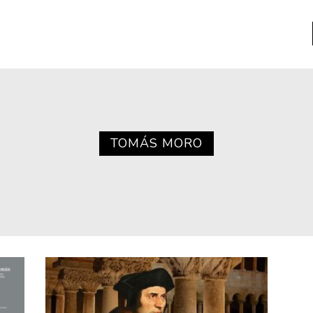
a
Libros usados
nario portátil de la literatura
TOMÁS MORO
a
Literatura
entos
Medioambiente
entos
Narrativas visuales
reserva
Pensamiento
ia
Pensamiento ilustrado
ia material de los libros
Personaje
as mentales
Personajes secundarios
Política