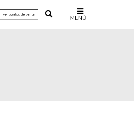
ver puntos de venta
MENÚ
Relecturas
Sociedad
Turismo accidental
Vidas paralelas
Voces y lecturas