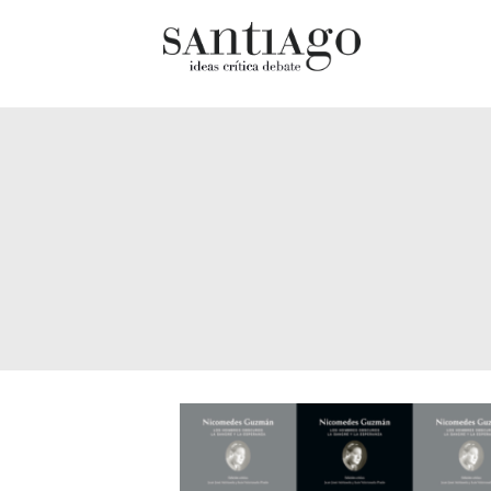
Cultur
Actualidad
Diccio
Archivo Cenfoto-UDP
chilen
Arquetipos de situación
Docum
Artes visuales
Fragm
Ciencia
Gran 
Cine y televisión
Histor
Ciudad
Histor
Cómics
Lagun
Críticas
Libros