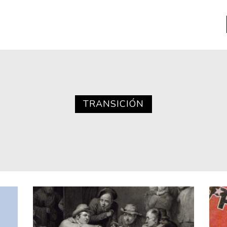
a
Libros usados
nario portátil de la literatura
TRANSICIÓN
a
Literatura
entos
Medioambiente
entos
Narrativas visuales
reserva
Pensamiento
ia
Pensamiento ilustrado
ia material de los libros
Personaje
as mentales
Personajes secundarios
Política