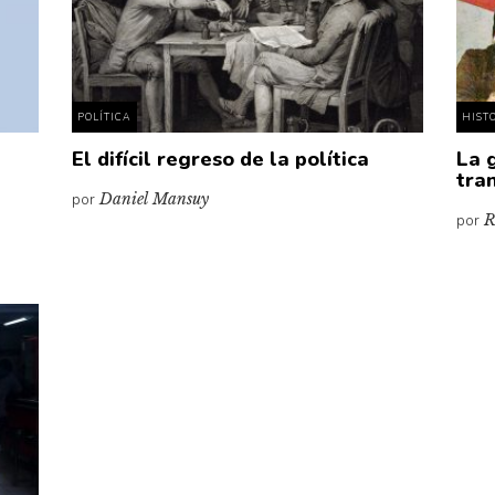
POLÍTICA
HIST
El difícil regreso de la política
La 
tra
por
Daniel Mansuy
por
R