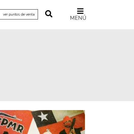
ver puntos de venta
MENÚ
Relecturas
Sociedad
Turismo accidental
Vidas paralelas
Voces y lecturas