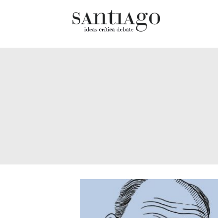
Cultur
Actualidad
Diccio
Archivo Cenfoto-UDP
chilen
Arquetipos de situación
Docum
Artes visuales
Fragm
Ciencia
Gran 
Cine y televisión
Histor
Ciudad
Histor
Cómics
Lagun
Críticas
Libros