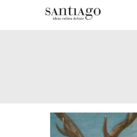
Cultur
Actualidad
Diccio
Archivo Cenfoto-UDP
chilen
Arquetipos de situación
Docum
Artes visuales
Fragm
Ciencia
Gran 
Cine y televisión
Histor
Ciudad
Histor
Cómics
Lagun
Críticas
Libros