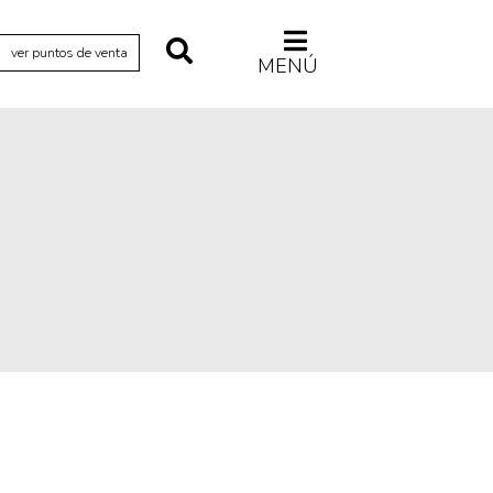
ver puntos de venta
MENÚ
Relecturas
Sociedad
Turismo accidental
Vidas paralelas
Voces y lecturas