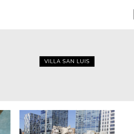
a
Libros usados
nario portátil de la literatura
VILLA SAN LUIS
a
Literatura
entos
Medioambiente
entos
Narrativas visuales
reserva
Pensamiento
ia
Pensamiento ilustrado
ia material de los libros
Personaje
as mentales
Personajes secundarios
Política