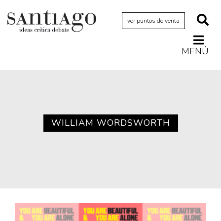
ver puntos de venta
MENÚ
Actualidad
Archivo Cenfoto-UDP
Arquetipos de situación
Artes visuales
WILLIAM WORDSWORTH
Ciencia
Cine y televisión
Ciudad
Cómics
Críticas