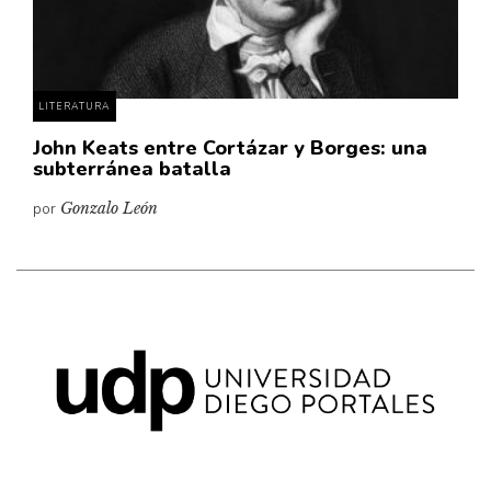
Pensamiento ilustrado
Personaje
Personajes secundarios
LITERATURA
Política
John Keats entre Cortázar y Borges: una
Relecturas
subterránea batalla
Sociedad
por
Gonzalo León
Turismo accidental
Vidas paralelas
Voces y lecturas