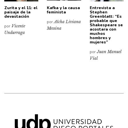
Zurita y el 11: el
Kafka y la causa
Entrevista a
paisaje de la
feminista
Stephen
devastación
Greenblatt: “Es
probable que
por
Aïcha Liviana
Shakespeare se
por
Vicente
Messina
acostara con
Undurraga
muchos
hombres y
mujeres”
por
Juan Manuel
Vial