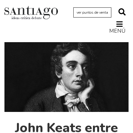
ver puntos de venta
MENÚ
Actualidad
Archivo Cenfoto-UDP
Arquetipos de situación
Artes visuales
Ciencia
Cine y televisión
Ciudad
Cómics
Críticas
John Keats entre