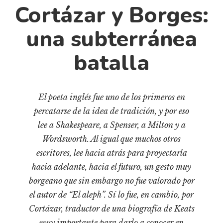
Cultura
Cortázar y Borges:
Diccionario portátil de la literatura chilena
una subterránea
Documentos
Fragmentos
batalla
Gran reserva
Historia
Historia material de los libros
El poeta inglés fue uno de los primeros en
percatarse de la idea de tradición, y por eso
Lagunas mentales
lee a Shakespeare, a Spenser, a Milton y a
Libros
Wordsworth. Al igual que muchos otros
Libros usados
escritores, lee hacia atrás para proyectarla
Literatura
hacia adelante, hacia el futuro, un gesto muy
Medioambiente
borgeano que sin embargo no fue valorado por
el autor de “El aleph”. Sí lo fue, en cambio, por
Narrativas visuales
Cortázar, traductor de una biografía de Keats
Pensamiento
muy importante para darlo a conocer en