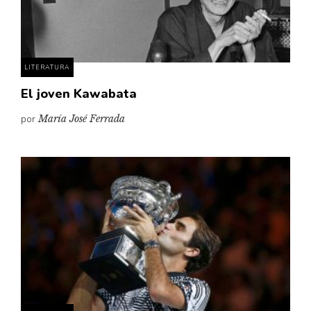
Pensamiento ilustrado
Personaje
Personajes secundarios
LITERATURA
Política
El joven Kawabata
Relecturas
por
María José Ferrada
Sociedad
Turismo accidental
Vidas paralelas
Voces y lecturas