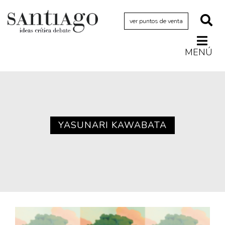
ver puntos de venta
MENÚ
Actualidad
Archivo Cenfoto-UDP
Arquetipos de situación
Artes visuales
YASUNARI KAWABATA
Ciencia
Cine y televisión
Ciudad
Cómics
Críticas