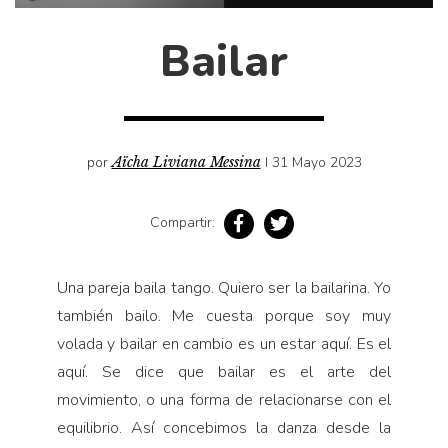
Cultura
Diccionario portátil de la literatura chilena
Bailar
Documentos
Fragmentos
Gran reserva
Historia
por
Aïcha Liviana Messina
I 31 Mayo 2023
Historia material de los libros
Compartir:
Lagunas mentales
Libros
Una pareja baila tango. Quiero ser la bailarina. Yo
Libros usados
también bailo. Me cuesta porque soy muy
Literatura
volada y bailar en cambio es un estar aquí. Es el
Medioambiente
aquí. Se dice que bailar es el arte del
Narrativas visuales
movimiento, o una forma de relacionarse con el
equilibrio. Así concebimos la danza desde la
Pensamiento