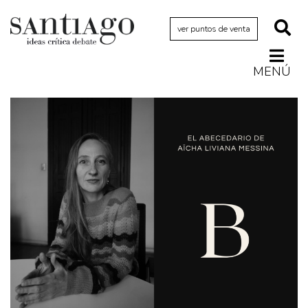
ver puntos de venta
MENÚ
Actualidad
Archivo Cenfoto-UDP
Arquetipos de situación
Artes visuales
Ciencia
Cine y televisión
Ciudad
Cómics
Críticas