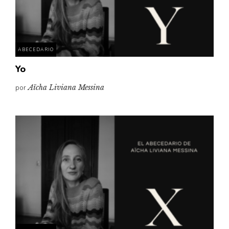
Pensamiento ilustrado
Personaje
Personajes secundarios
ABECEDARIO
Política
Yo
Relecturas
por
Aïcha Liviana Messina
Sociedad
Turismo accidental
Vidas paralelas
Voces y lecturas