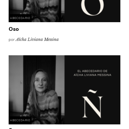
ABECEDARIO
Oso
por
Aïcha Liviana Messina
ABECEDARIO