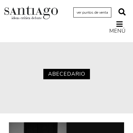
ver puntos de venta
MENÚ
Actualidad
Archivo Cenfoto-UDP
Arquetipos de situación
Artes visuales
ABECEDARIO
Ciencia
Cine y televisión
Ciudad
Cómics
Críticas