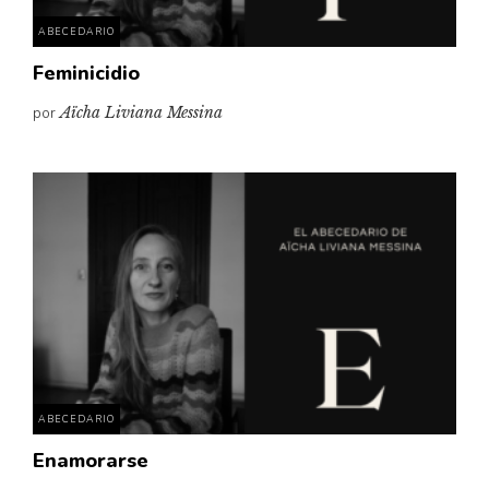
ABECEDARIO
Feminicidio
por
Aïcha Liviana Messina
ABECEDARIO
Enamorarse