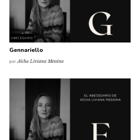
ABECEDARIO
Gennariello
por
Aïcha Liviana Messina