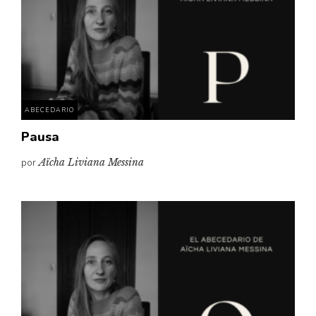
ABECEDARIO
Pausa
por
Aïcha Liviana Messina