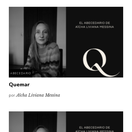
ABECEDARIO
Quemar
por
Aïcha Liviana Messina