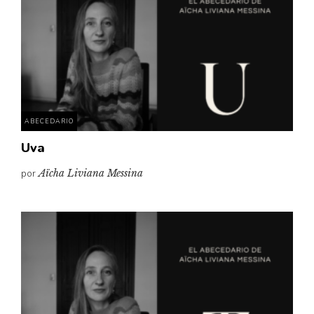
ABECEDARIO
Uva
por
Aïcha Liviana Messina