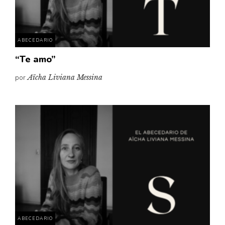
ABECEDARIO
“Te amo”
por
Aïcha Liviana Messina
ABECEDARIO