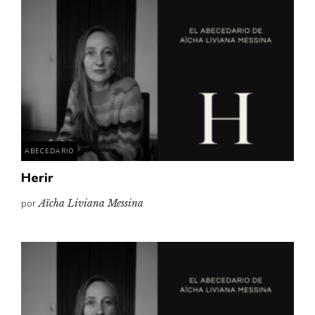
ABECEDARIO
Herir
por
Aïcha Liviana Messina