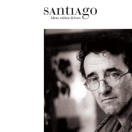
Cultur
Actualidad
Diccio
Archivo Cenfoto-UDP
chilen
Arquetipos de situación
Docum
Artes visuales
Fragm
Ciencia
Gran 
Cine y televisión
Histor
Ciudad
Histor
Cómics
Lagun
Críticas
Libros