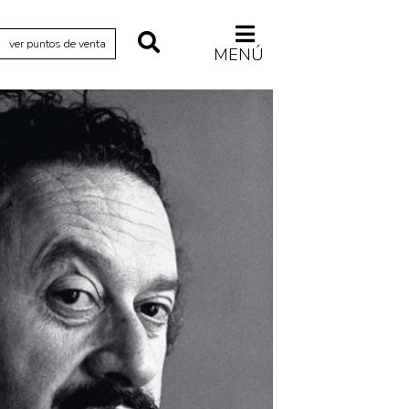
ver puntos de venta
MENÚ
Relecturas
Sociedad
Turismo accidental
Vidas paralelas
Voces y lecturas