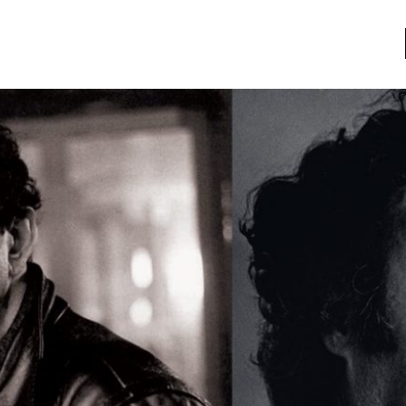
a
Libros usados
nario portátil de la literatura
a
Literatura
entos
Medioambiente
entos
Narrativas visuales
reserva
Pensamiento
ia
Pensamiento ilustrado
ia material de los libros
Personaje
as mentales
Personajes secundarios
Política