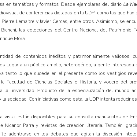
ersa en temáticas y formatos. Desde ejemplares del diario
La Na
udiovisual de conferencias dictadas en la UDP, como las que han 
 Pierre Lemaitre y Javier Cercas, entre otros. Asimismo, se encu
ianchi, las colecciones del Centro Nacional del Patrimonio F
nrique Mora.
cantidad de contenidos inéditos y patrimonialmente valiosos, 
s es llegar a un público amplio, heterogéneo, a gente interesada 
tiva tanto lo que sucede en el presente como los vestigios reve
la Facultad de Ciencias Sociales e Historia, y vocero del pro
va la universidad. Producto de la especialización del mundo a
y la sociedad. Con iniciativas como esta, la UDP intenta reducir es
 la vista: están disponibles para su consulta manuscritos de Enr
 Nicanor Parra y revistas de creación literaria. También, grac
mite adentrarse en los debates que agitan la discusión intele