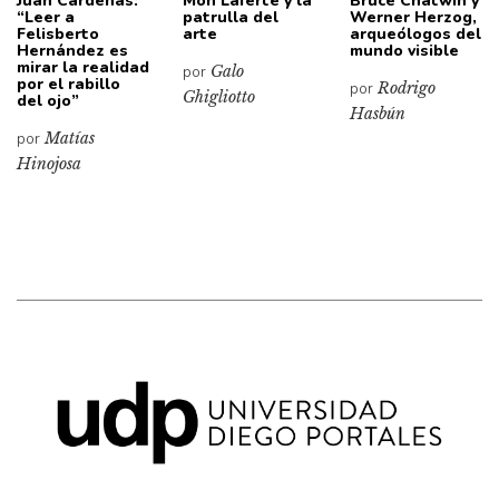
Juan Cárdenas:
Mon Laferte y la
Bruce Chatwin y
“Leer a
patrulla del
Werner Herzog,
Felisberto
arte
arqueólogos del
Hernández es
mundo visible
mirar la realidad
por
Galo
por el rabillo
por
Rodrigo
Ghigliotto
del ojo”
Hasbún
por
Matías
Hinojosa