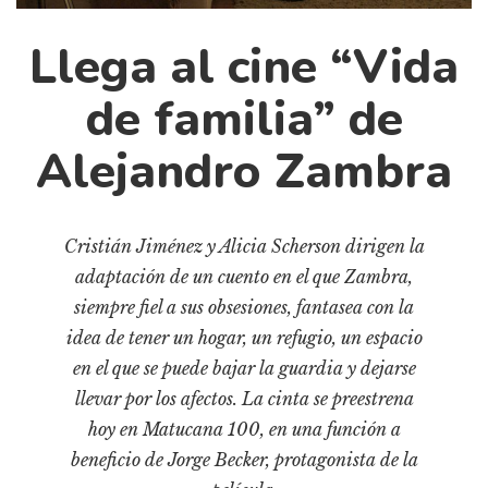
Cultura
Diccionario portátil de la literatura chilena
Llega al cine “Vida
Documentos
de familia” de
Fragmentos
Gran reserva
Alejandro Zambra
Historia
Historia material de los libros
Lagunas mentales
Cristián Jiménez y Alicia Scherson dirigen la
adaptación de un cuento en el que Zambra,
Libros
siempre fiel a sus obsesiones, fantasea con la
Libros usados
idea de tener un hogar, un refugio, un espacio
Literatura
en el que se puede bajar la guardia y dejarse
Medioambiente
llevar por los afectos. La cinta se preestrena
hoy en Matucana 100, en una función a
Narrativas visuales
beneficio de Jorge Becker, protagonista de la
Pensamiento