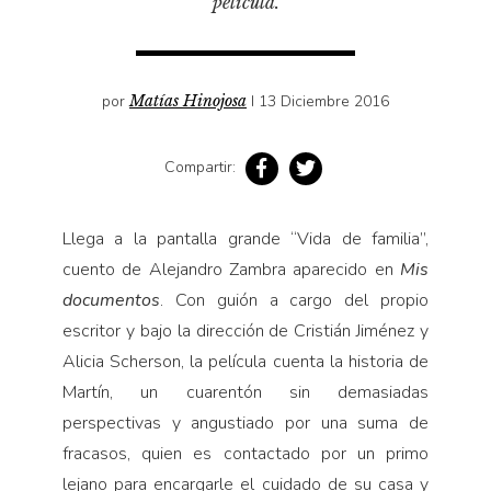
película.
Pensamiento ilustrado
Personaje
Personajes secundarios
por
Matías Hinojosa
I 13 Diciembre 2016
Política
Relecturas
Compartir:
Sociedad
Turismo accidental
Llega a la pantalla grande “Vida de familia”,
cuento de Alejandro Zambra aparecido en
Mis
Vidas paralelas
documentos
. Con guión a cargo del propio
Voces y lecturas
escritor y bajo la dirección de Cristián Jiménez y
Alicia Scherson, la película cuenta la historia de
Martín, un cuarentón sin demasiadas
perspectivas y angustiado por una suma de
fracasos, quien es contactado por un primo
lejano para encargarle el cuidado de su casa y