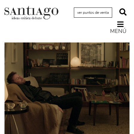
ver puntos de venta
MENÚ
Actualidad
Archivo Cenfoto-UDP
Arquetipos de situación
Artes visuales
Ciencia
Cine y televisión
Ciudad
Cómics
Críticas