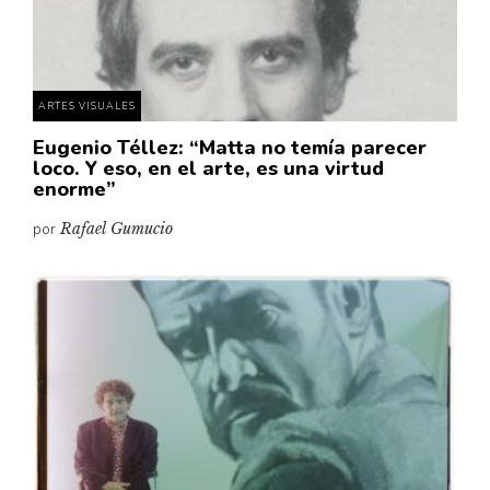
Pensamiento ilustrado
Personaje
Personajes secundarios
ARTES VISUALES
Política
Eugenio Téllez: “Matta no temía parecer
Relecturas
loco. Y eso, en el arte, es una virtud
enorme”
Sociedad
por
Rafael Gumucio
Turismo accidental
Vidas paralelas
Voces y lecturas