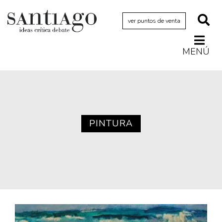
ver puntos de venta
MENÚ
Actualidad
Archivo Cenfoto-UDP
Arquetipos de situación
Artes visuales
PINTURA
Ciencia
Cine y televisión
Ciudad
Cómics
Críticas