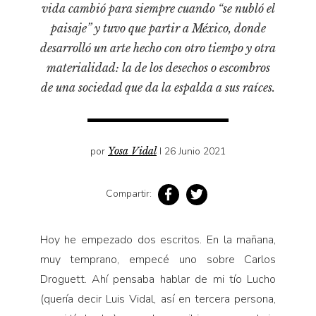
Pensamiento ilustrado
vida cambió para siempre cuando “se nubló el
paisaje” y tuvo que partir a México, donde
Personaje
desarrolló un arte hecho con otro tiempo y otra
Personajes secundarios
materialidad: la de los desechos o escombros
Política
de una sociedad que da la espalda a sus raíces.
Relecturas
Sociedad
Turismo accidental
por
Yosa Vidal
I 26 Junio 2021
Vidas paralelas
Compartir:
Voces y lecturas
Hoy he empezado dos escritos. En la mañana,
muy temprano, empecé uno sobre Carlos
Droguett. Ahí pensaba hablar de mi tío Lucho
(quería decir Luis Vidal, así en tercera persona,