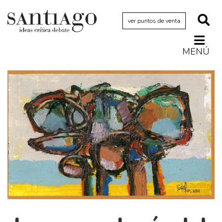
ver puntos de venta
MENÚ
Actualidad
Archivo Cenfoto-UDP
Arquetipos de situación
Artes visuales
Ciencia
Cine y televisión
Ciudad
Cómics
Críticas