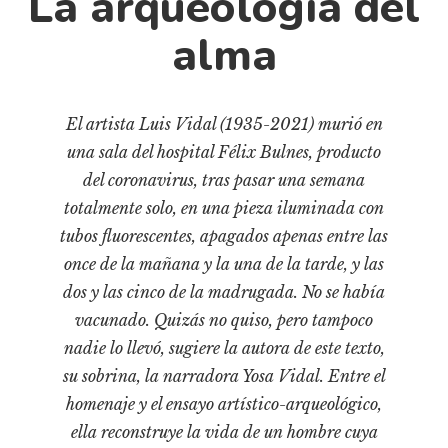
La arqueología del
Cultura
Diccionario portátil de la literatura chilena
alma
Documentos
Fragmentos
El artista Luis Vidal (1935-2021) murió en
Gran reserva
una sala del hospital Félix Bulnes, producto
Historia
del coronavirus, tras pasar una semana
Historia material de los libros
totalmente solo, en una pieza iluminada con
Lagunas mentales
tubos fluorescentes, apagados apenas entre las
Libros
once de la mañana y la una de la tarde, y las
dos y las cinco de la madrugada. No se había
Libros usados
vacunado. Quizás no quiso, pero tampoco
Literatura
nadie lo llevó, sugiere la autora de este texto,
Medioambiente
su sobrina, la narradora Yosa Vidal. Entre el
Narrativas visuales
homenaje y el ensayo artístico-arqueológico,
Pensamiento
ella reconstruye la vida de un hombre cuya