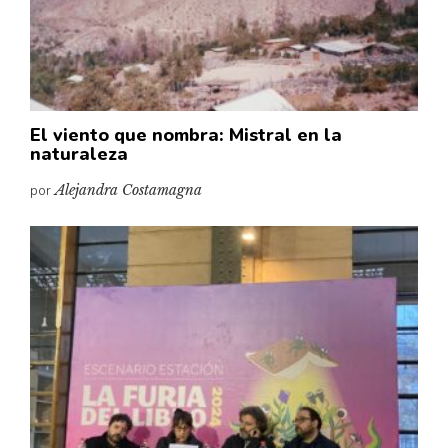
Pensamiento ilustrado
Personaje
Personajes secundarios
Política
El viento que nombra: Mistral en la
Relecturas
naturaleza
Sociedad
por
Alejandra Costamagna
Turismo accidental
Vidas paralelas
Voces y lecturas