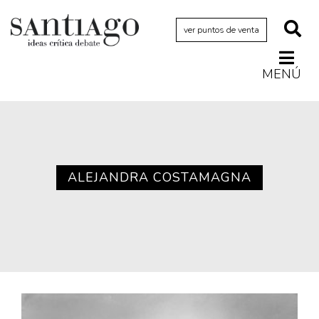
ver puntos de venta
MENÚ
Actualidad
Archivo Cenfoto-UDP
Arquetipos de situación
Artes visuales
ALEJANDRA COSTAMAGNA
Ciencia
Cine y televisión
Ciudad
Cómics
Críticas