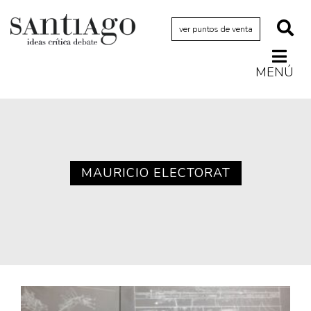
ver puntos de venta
MENÚ
Actualidad
Archivo Cenfoto-UDP
Arquetipos de situación
Artes visuales
MAURICIO ELECTORAT
Ciencia
Cine y televisión
Ciudad
Cómics
Críticas