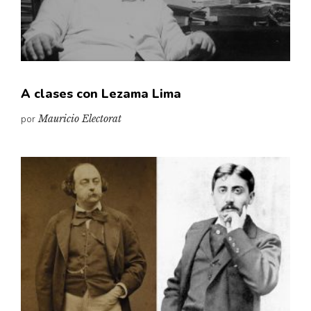
Pensamiento ilustrado
Personaje
Personajes secundarios
Política
A clases con Lezama Lima
Relecturas
por
Mauricio Electorat
Sociedad
Turismo accidental
Vidas paralelas
Voces y lecturas