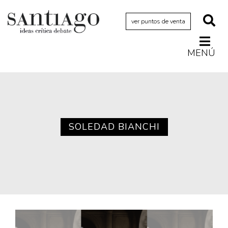
ver puntos de venta
MENÚ
Actualidad
Archivo Cenfoto-UDP
Arquetipos de situación
Artes visuales
SOLEDAD BIANCHI
Ciencia
Cine y televisión
Ciudad
Cómics
Críticas