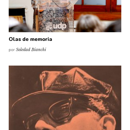
Pensamiento ilustrado
Personaje
Personajes secundarios
Política
Olas de memoria
Relecturas
por
Soledad Bianchi
Sociedad
Turismo accidental
Vidas paralelas
Voces y lecturas