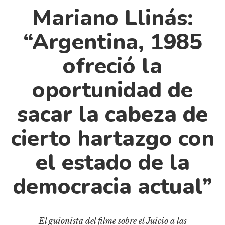
Cultura
Mariano Llinás:
Diccionario portátil de la literatura chilena
“Argentina, 1985
Documentos
Fragmentos
ofreció la
Gran reserva
oportunidad de
Historia
Historia material de los libros
sacar la cabeza de
Lagunas mentales
cierto hartazgo con
Libros
Libros usados
el estado de la
Literatura
democracia actual”
Medioambiente
Narrativas visuales
Pensamiento
El guionista del filme sobre el Juicio a las