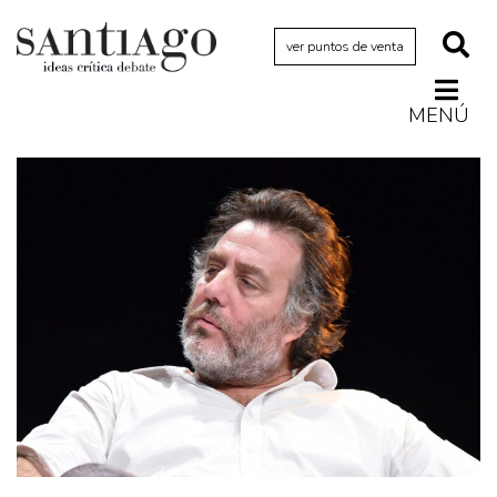
ver puntos de venta
MENÚ
Actualidad
Archivo Cenfoto-UDP
Arquetipos de situación
Artes visuales
Ciencia
Cine y televisión
Ciudad
Cómics
Críticas