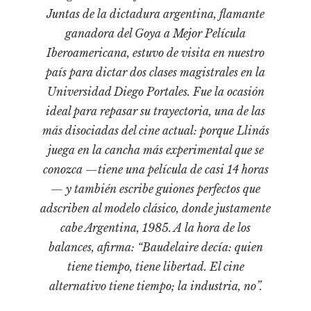
Pensamiento ilustrado
Juntas de la dictadura argentina, flamante
Personaje
ganadora del Goya a Mejor Película
Personajes secundarios
Iberoamericana, estuvo de visita en nuestro
país para dictar dos clases magistrales en la
Política
Universidad Diego Portales. Fue la ocasión
Relecturas
ideal para repasar su trayectoria, una de las
Sociedad
más disociadas del cine actual: porque Llinás
Turismo accidental
juega en la cancha más experimental que se
conozca —tiene una película de casi 14 horas
Vidas paralelas
— y también escribe guiones perfectos que
Voces y lecturas
adscriben al modelo clásico, donde justamente
cabe Argentina, 1985. A la hora de los
balances, afirma: “Baudelaire decía: quien
tiene tiempo, tiene libertad. El cine
alternativo tiene tiempo; la industria, no”.