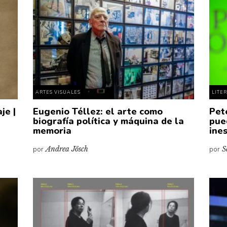
ARTES VISUALES
LITE
je |
Eugenio Téllez: el arte como
Pet
biografía política y máquina de la
pue
memoria
ine
por
Andrea Jösch
por
S