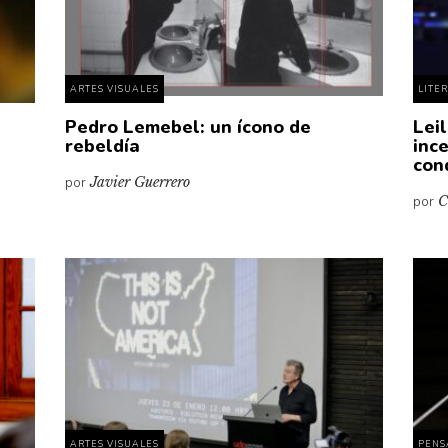
ARTES VISUALES
LITE
Pedro Lemebel: un ícono de
Leil
rebeldía
ince
con
por
Javier Guerrero
por
C
ARTES VISUALES
PENS