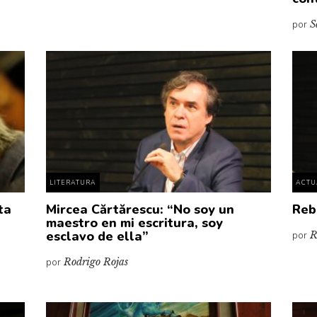
por
S
LITERATURA
ACTU
ta
Mircea Cărtărescu: “No soy un
Reb
maestro en mi escritura, soy
esclavo de ella”
por
R
por
Rodrigo Rojas