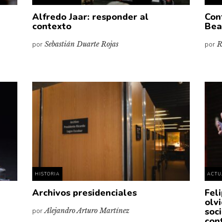
Alfredo Jaar: responder al
Con
contexto
Bea
por
Sebastián Duarte Rojas
por
R
HISTORIA
ACTU
Archivos presidenciales
Fel
olv
soc
por
Alejandro Arturo Martínez
con