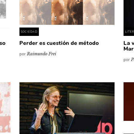
SOCIEDAD
LITE
eso
Perder es cuestión de método
La 
Mar
por
Raimundo Frei
por
P