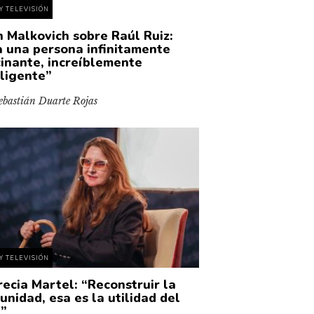
Y TELEVISIÓN
n Malkovich sobre Raúl Ruiz:
a una persona infinitamente
cinante, increíblemente
eligente”
ebastián Duarte Rojas
Y TELEVISIÓN
recia Martel: “Reconstruir la
unidad, esa es la utilidad del
e”