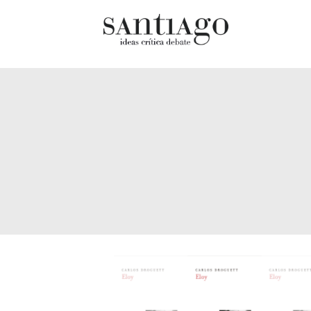
Cultur
Actualidad
Diccio
Archivo Cenfoto-UDP
chilen
Arquetipos de situación
Docum
Artes visuales
Fragm
Ciencia
Gran 
Cine y televisión
Histor
Ciudad
Histor
Cómics
Lagun
Críticas
Libros