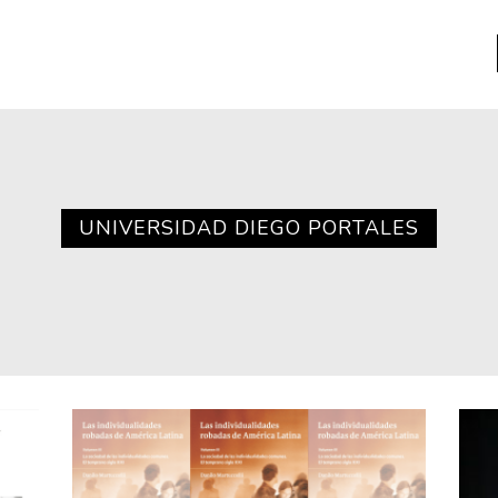
a
Libros usados
nario portátil de la literatura
UNIVERSIDAD DIEGO PORTALES
a
Literatura
entos
Medioambiente
entos
Narrativas visuales
reserva
Pensamiento
ia
Pensamiento ilustrado
ia material de los libros
Personaje
as mentales
Personajes secundarios
Política