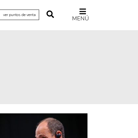
ver puntos de venta
MENÚ
Relecturas
Sociedad
Turismo accidental
Vidas paralelas
Voces y lecturas