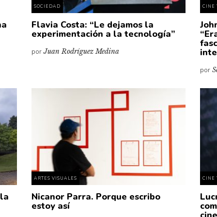
SOCIEDAD
CINE 
na
Flavia Costa: “Le dejamos la
Joh
experimentación a la tecnología”
“Er
fas
int
por
Juan Rodríguez Medina
por
S
ARTES VISUALES
CINE 
 la
Nicanor Parra. Porque escribo
Luc
estoy así
com
cin