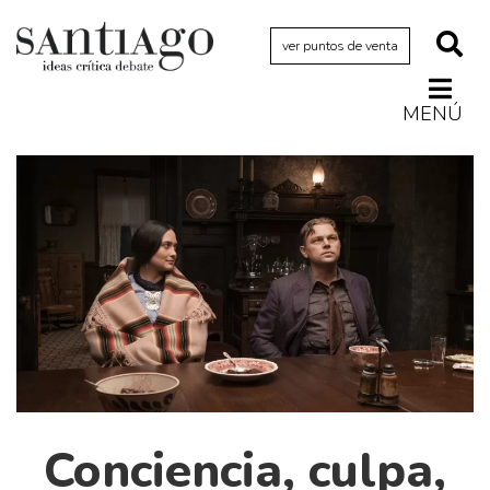
ver puntos de venta
MENÚ
Actualidad
Archivo Cenfoto-UDP
Arquetipos de situación
Artes visuales
Ciencia
Cine y televisión
Ciudad
Cómics
Críticas
Conciencia, culpa,