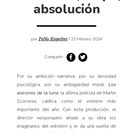
Cultura
absolución
Diccionario portátil de la literatura chilena
Documentos
Fragmentos
Gran reserva
por
Pablo Riquelme
I 23 Febrero 2024
Historia
Compartir:
Historia material de los libros
Lagunas mentales
Por su ambición narrativa, por su densidad
Libros
psicológica, por su ambigüedad moral,
Los
Libros usados
asesinos de la luna
, la última película de Martin
Literatura
Scorsese, califica como el estreno más
Medioambiente
importante del año. Con esta producción, el
Narrativas visuales
director neoyorquino añade a su obra los
imaginarios del wéstern y le da una vuelta de
Pensamiento