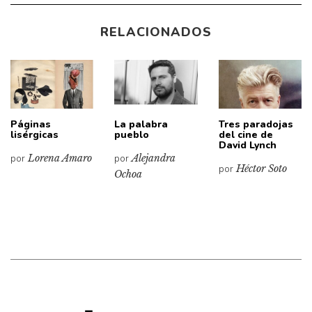
RELACIONADOS
Páginas
La palabra
Tres paradojas
lisérgicas
pueblo
del cine de
David Lynch
por
Lorena Amaro
por
Alejandra
por
Héctor Soto
Ochoa