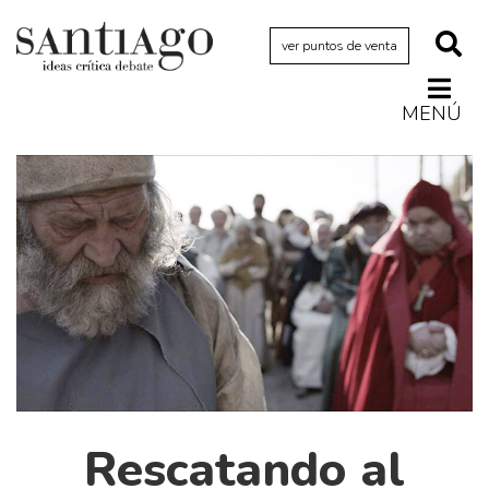
ver puntos de venta
MENÚ
Actualidad
Archivo Cenfoto-UDP
Arquetipos de situación
Artes visuales
Ciencia
Cine y televisión
Ciudad
Cómics
Críticas
Rescatando al