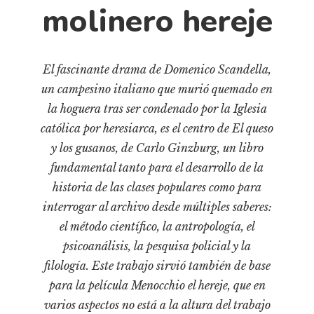
Cultura
molinero hereje
Diccionario portátil de la literatura chilena
Documentos
Fragmentos
El fascinante drama de Domenico Scandella,
un campesino italiano que murió quemado en
Gran reserva
la hoguera tras ser condenado por la Iglesia
Historia
católica por heresiarca, es el centro de El queso
Historia material de los libros
y los gusanos, de Carlo Ginzburg, un libro
Lagunas mentales
fundamental tanto para el desarrollo de la
Libros
historia de las clases populares como para
interrogar al archivo desde múltiples saberes:
Libros usados
el método científico, la antropología, el
Literatura
psicoanálisis, la pesquisa policial y la
Medioambiente
filología. Este trabajo sirvió también de base
Narrativas visuales
para la película Menocchio el hereje, que en
Pensamiento
varios aspectos no está a la altura del trabajo