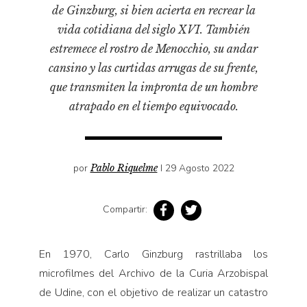
Pensamiento ilustrado
de Ginzburg, si bien acierta en recrear la
Personaje
vida cotidiana del siglo XVI. También
estremece el rostro de Menocchio, su andar
Personajes secundarios
cansino y las curtidas arrugas de su frente,
Política
que transmiten la impronta de un hombre
Relecturas
atrapado en el tiempo equivocado.
Sociedad
Turismo accidental
Vidas paralelas
por
Pablo Riquelme
I 29 Agosto 2022
Voces y lecturas
Compartir:
En 1970, Carlo Ginzburg rastrillaba los
microfilmes del Archivo de la Curia Arzobispal
de Udine, con el objetivo de realizar un catastro