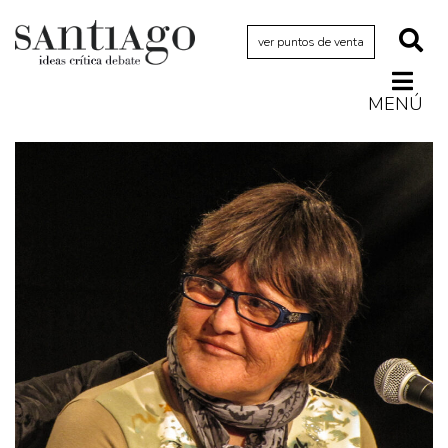
ver puntos de venta
MENÚ
Actualidad
Archivo Cenfoto-UDP
Arquetipos de situación
Artes visuales
Ciencia
Cine y televisión
Ciudad
Cómics
Críticas