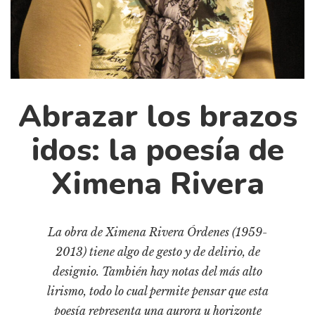
Cultura
Diccionario portátil de la literatura chilena
Documentos
Fragmentos
Gran reserva
Abrazar los brazos
Historia
Historia material de los libros
idos: la poesía de
Lagunas mentales
Ximena Rivera
Libros
Libros usados
La obra de Ximena Rivera Órdenes (1959-
Literatura
2013) tiene algo de gesto y de delirio, de
Medioambiente
designio. También hay notas del más alto
Narrativas visuales
lirismo, todo lo cual permite pensar que esta
Pensamiento
poesía representa una aurora u horizonte