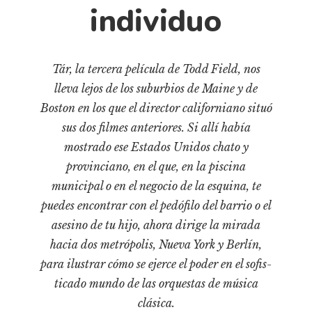
Cultura
individuo
Diccionario portátil de la literatura chilena
Documentos
Fragmentos
Tár, la tercera película de Todd Field, nos
lleva lejos de los subur­bios de Maine y de
Gran reserva
Boston en los que el director californiano situó
Historia
sus dos filmes anteriores. Si allí había
Historia material de los libros
mostrado ese Estados Unidos chato y
Lagunas mentales
provinciano, en el que, en la piscina
Libros
municipal o en el negocio de la esquina, te
puedes encontrar con el pedófilo del barrio o el
Libros usados
asesino de tu hijo, ahora diri­ge la mirada
Literatura
hacia dos metrópolis, Nueva York y Berlín,
Medioambiente
para ilustrar cómo se ejerce el poder en el sofis­
Narrativas visuales
ticado mundo de las orquestas de música
Pensamiento
clásica.