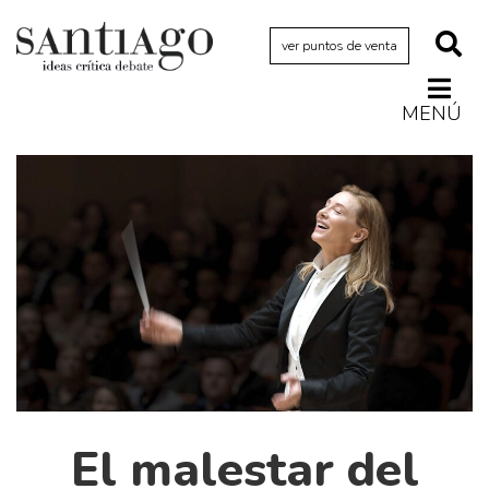
ver puntos de venta
MENÚ
Actualidad
Archivo Cenfoto-UDP
Arquetipos de situación
Artes visuales
Ciencia
Cine y televisión
Ciudad
Cómics
Críticas
El malestar del