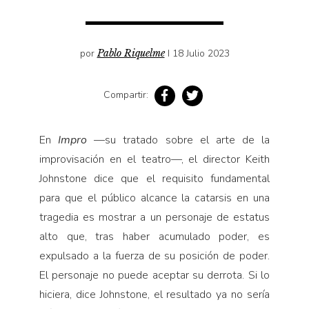
Pensamiento ilustrado
Personaje
Personajes secundarios
por
Pablo Riquelme
I 18 Julio 2023
Política
Compartir:
Relecturas
Sociedad
En
Impro
—su tratado sobre el arte de la
Turismo accidental
improvisación en el teatro—, el director Keith
Vidas paralelas
Johnstone dice que el requisito fundamental
Voces y lecturas
para que el público alcance la catarsis en una
tragedia es mostrar a un per­sonaje de estatus
alto que, tras ha­ber acumulado poder, es
expulsado a la fuerza de su posición de poder.
El personaje no puede aceptar su derrota. Si lo
hiciera, dice Johnsto­ne, el resultado ya no sería