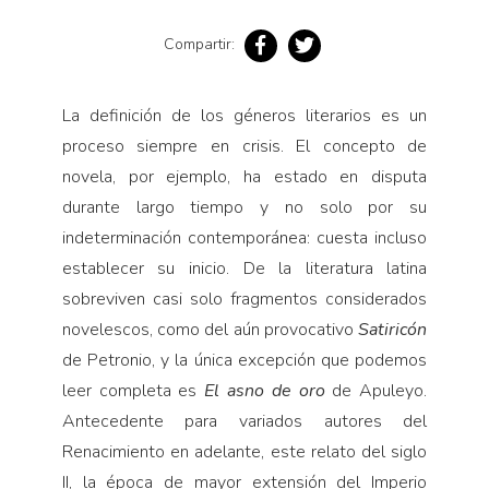
Pensamiento ilustrado
Compartir:
Personaje
Personajes secundarios
La definición de los géneros literarios es un
Política
proceso siempre en crisis. El concepto de
Relecturas
novela, por ejemplo, ha estado en disputa
Sociedad
durante largo tiempo y no solo por su
Turismo accidental
indeterminación contemporánea: cuesta incluso
Vidas paralelas
establecer su inicio. De la literatura latina
sobreviven casi solo fragmentos considerados
Voces y lecturas
novelescos, como del aún provocativo
Satiricón
de Petronio, y la única excepción que podemos
leer completa es
El asno de oro
de Apuleyo.
Antecedente para variados autores del
Renacimiento en adelante, este relato del siglo
II, la época de mayor extensión del Imperio