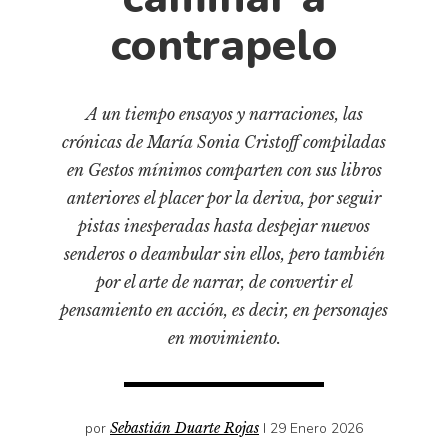
Cultura
contrapelo
Diccionario portátil de la literatura chilena
Documentos
Fragmentos
A un tiempo ensayos y narraciones, las
Gran reserva
crónicas de María Sonia Cristoff compiladas
Historia
en Gestos mínimos comparten con sus libros
Historia material de los libros
anteriores el placer por la deriva, por seguir
Lagunas mentales
pistas inesperadas hasta despejar nuevos
senderos o deambular sin ellos, pero también
Libros
por el arte de narrar, de convertir el
Libros usados
pensamiento en acción, es decir, en personajes
Literatura
en movimiento.
Medioambiente
Narrativas visuales
Pensamiento
por
Sebastián Duarte Rojas
I 29 Enero 2026