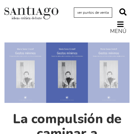
ver puntos de venta
MENÚ
Actualidad
Archivo Cenfoto-UDP
Arquetipos de situación
Artes visuales
Ciencia
Cine y televisión
Ciudad
Cómics
La compulsión de
Críticas
caminar a