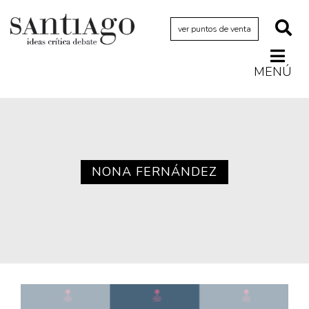
ver puntos de venta
MENÚ
Actualidad
Archivo Cenfoto-UDP
Arquetipos de situación
Artes visuales
NONA FERNÁNDEZ
Ciencia
Cine y televisión
Ciudad
Cómics
Críticas