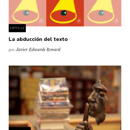
Pensamiento ilustrado
Personaje
Personajes secundarios
CRÍTICAS
Política
La abducción del texto
Relecturas
por
Javier Edwards Renard
Sociedad
Turismo accidental
Vidas paralelas
Voces y lecturas