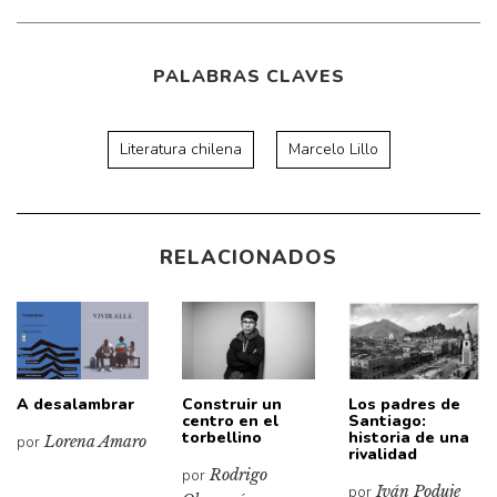
PALABRAS CLAVES
Literatura chilena
Marcelo Lillo
RELACIONADOS
A desalambrar
Construir un
Los padres de
centro en el
Santiago:
torbellino
historia de una
por
Lorena Amaro
rivalidad
por
Rodrigo
por
Iván Poduje