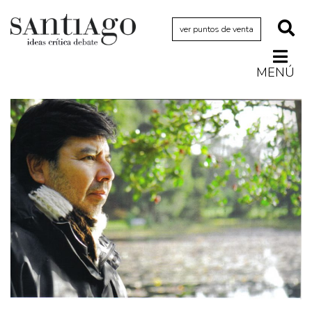
ver puntos de venta
MENÚ
Actualidad
Archivo Cenfoto-UDP
Arquetipos de situación
Artes visuales
Ciencia
Cine y televisión
Ciudad
Cómics
Críticas