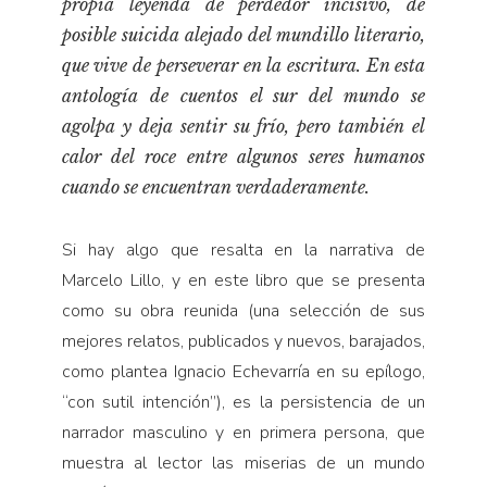
propia leyenda de perdedor incisivo, de
Pensamiento ilustrado
posible suicida alejado del mundillo literario,
Personaje
que vive de perseverar en la escritura. En esta
Personajes secundarios
antología de cuentos el sur del mundo se
Política
agolpa y deja sentir su frío, pero también el
calor del roce entre algunos seres humanos
Relecturas
cuando se encuentran verdaderamente.
Sociedad
Turismo accidental
Si hay algo que resalta en la narrativa de
Vidas paralelas
Marcelo Lillo, y en este libro que se presenta
Voces y lecturas
como su obra reunida (una selección de sus
mejores relatos, publicados y nuevos, barajados,
como plantea Ignacio Echevarría en su epílogo,
“con sutil intención”), es la persistencia de un
narrador masculino y en primera persona, que
muestra al lector las miserias de un mundo