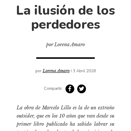
Cultura
La ilusión de los
Diccionario portátil de la literatura chilena
perdedores
Documentos
Fragmentos
Gran reserva
por Lorena Amaro
Historia
Historia material de los libros
Lagunas mentales
por
Lorena Amaro
I 3 Abril 2018
Libros
Libros usados
Compartir:
Literatura
Medioambiente
La obra de Marcelo Lillo es la de un extraño
Narrativas visuales
outsider
, que en los 10 años que van desde su
primer libro publicado ha sabido labrar su
Pensamiento