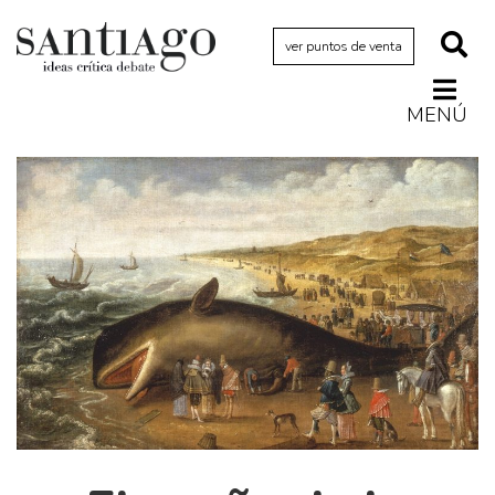
ver puntos de venta
MENÚ
Actualidad
Archivo Cenfoto-UDP
Arquetipos de situación
Artes visuales
Ciencia
Cine y televisión
Ciudad
Cómics
Críticas