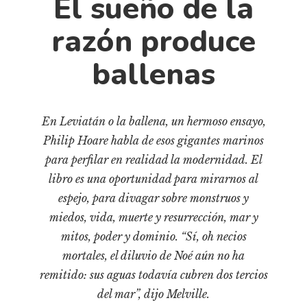
El sueño de la
Cultura
Diccionario portátil de la literatura chilena
razón produce
Documentos
ballenas
Fragmentos
Gran reserva
Historia
En Leviatán o la ballena, un hermoso ensayo,
Historia material de los libros
Philip Hoare habla de esos gigantes marinos
Lagunas mentales
para perfilar en realidad la modernidad. El
Libros
libro es una oportunidad para mirarnos al
espejo, para divagar sobre monstruos y
Libros usados
miedos, vida, muerte y resurrección, mar y
Literatura
mitos, poder y dominio. “Sí, oh necios
Medioambiente
mortales, el diluvio de Noé aún no ha
Narrativas visuales
remitido: sus aguas todavía cubren dos tercios
Pensamiento
del mar”, dijo Melville.