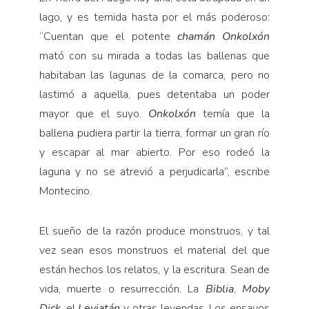
lago, y es temida hasta por el más poderoso:
“Cuentan que el potente
chamán Onkolxón
mató con su mirada a todas las ballenas que
habitaban las lagunas de la comarca, pero no
lastimó a aquella, pues detentaba un poder
mayor que el suyo.
Onkolxón
temía que la
ballena pudiera partir la tierra, formar un gran río
y escapar al mar abierto. Por eso rodeó la
laguna y no se atrevió a perjudicarla”, escribe
Montecino.
El sueño de la razón produce monstruos, y tal
vez sean esos monstruos el material del que
están hechos los relatos, y la escritura. Sean de
vida, muerte o resurrección. La
Biblia
,
Moby
Dick
, el
Leviatán
y otras leyendas. Los ensayos