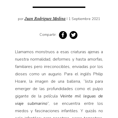
Pensamiento ilustrado
Personaje
por
Juan Rodríguez Medina
I 1 Septiembre 2021
Personajes secundarios
Política
Compartir:
Relecturas
Sociedad
Llamamos monstruos a esas criaturas ajenas a
Turismo accidental
nuestra normalidad, deformes y hasta amorfas,
Vidas paralelas
familiares pero irreconocibles, enviadas por los
Voces y lecturas
dioses como un augurio. Para el inglés Philip
Hoare, la imagen de una ballena, “lista para
emerger de las profundidades como el pulpo
gigante de la película
Veinte mil leguas de
viaje submarino
”, se encuentra entre los
miedos y fascinaciones infantiles. Y quizás no