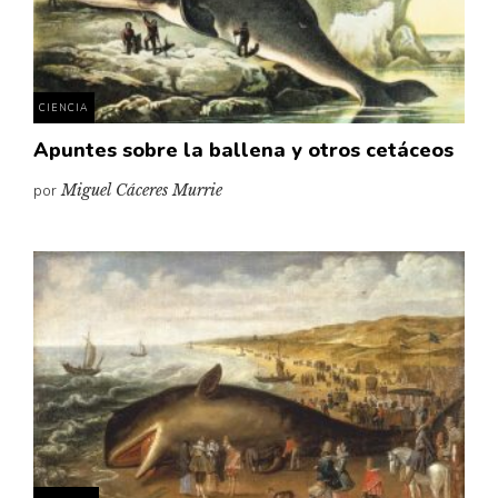
Pensamiento ilustrado
Personaje
Personajes secundarios
CIENCIA
Política
Apuntes sobre la ballena y otros cetáceos
Relecturas
por
Miguel Cáceres Murrie
Sociedad
Turismo accidental
Vidas paralelas
Voces y lecturas