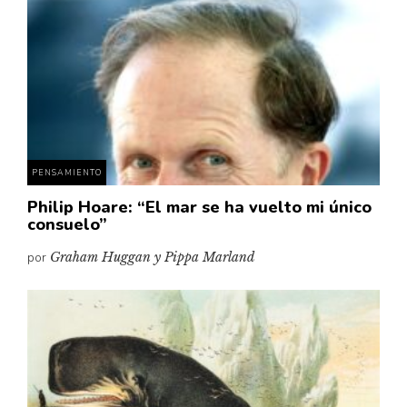
Cultura
Diccionario portátil de la literatura chilena
Documentos
Fragmentos
Gran reserva
Historia
Historia material de los libros
PENSAMIENTO
Lagunas mentales
Philip Hoare: “El mar se ha vuelto mi único
consuelo”
Libros
por
Graham Huggan y Pippa Marland
Libros usados
Literatura
Medioambiente
Narrativas visuales
Pensamiento