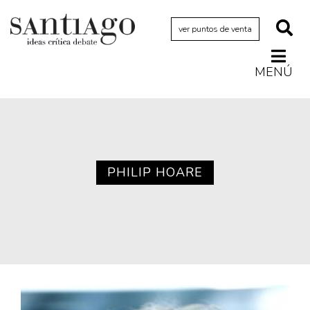
ver puntos de venta
MENÚ
Actualidad
Archivo Cenfoto-UDP
Arquetipos de situación
Artes visuales
PHILIP HOARE
Ciencia
Cine y televisión
Ciudad
Cómics
Críticas