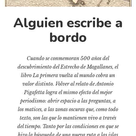
Cultura
Diccionario portátil de la literatura chilena
Alguien escribe a
Documentos
Fragmentos
bordo
Gran reserva
Historia
Cuando se conmemoran 500 años del
Historia material de los libros
descubrimiento del Estrecho de Magallanes, el
Lagunas mentales
libro La primera vuelta al mundo cobra un
Libros
valor distinto. Volver al relato de Antonio
Libros usados
Pigafetta logra el mismo efecto del mejor
Literatura
periodismo: abrir espacio a las preguntas, a
los matices, a las zonas oscuras que, como todo
Medioambiente
texto, son las que lo mantienen vivo a través
Narrativas visuales
del tiempo. Tanto por las condiciones en que se
Pensamiento
hizo la búsqueda de una nueva ruta a las islas