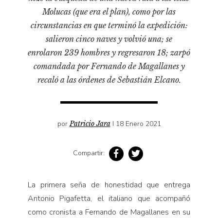
Pensamiento ilustrado
Molucas (que era el plan), como por las
Personaje
circunstancias en que terminó la expedición:
Personajes secundarios
salieron cinco naves y volvió una; se
Política
enrolaron 239 hombres y regresaron 18; zarpó
comandada por Fernando de Magallanes y
Relecturas
recaló a las órdenes de Sebastián Elcano.
Sociedad
Turismo accidental
Vidas paralelas
por
Patricio Jara
I 18 Enero 2021
Voces y lecturas
Compartir:
La primera seña de honestidad que entrega
Antonio Pigafetta, el italiano que acompañó
como cronista a Fernando de Magallanes en su