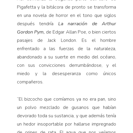
Pigafe­tta y la bitácora de pronto se transforma
en una nove­la de horror en el tono que siglos
después tendría
La narración de Arthur
Gordon Pym,
de Edgar Allan Poe, o bien ciertos
pasajes de Jack London. Es el hombre
enfrentado a las fuerzas de la naturaleza,
abandonado a su suerte en medio del océano,
con sus convicciones derrumbándose, y el
miedo y la desesperanza como únicos
compañeros.
“El bizcocho que comíamos ya no era pan, sino
un polvo mezclado de gusanos que habían
devorado toda su sustancia, y que además tenía
un hedor insoporta­ble por hallarse impregnado
de orines de rata. El agua que nos veíamos