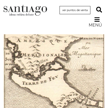
ver puntos de venta
MENÚ
Actualidad
Archivo Cenfoto-UDP
Arquetipos de situación
Artes visuales
Ciencia
Cine y televisión
Ciudad
Cómics
Críticas