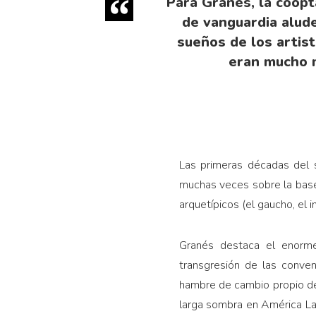
Para Granés, la coopt
de van­guardia alud
sueños de los artist
eran mucho m
Las primeras décadas del s
muchas veces sobre la base 
arquetípicos (el gaucho, el 
Granés destaca el enor
transgresión de las conven
hambre de cambio propio de 
larga sombra en América La