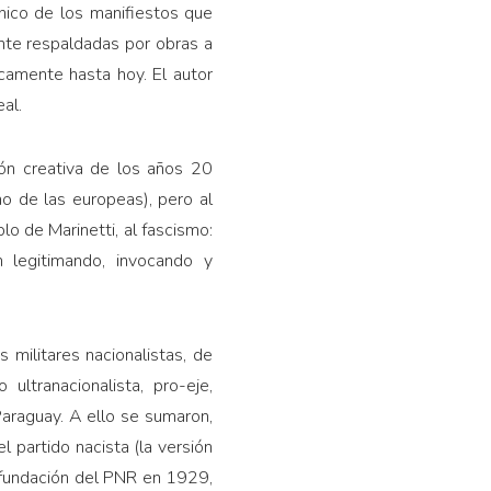
ánico de los manifies­tos que
te res­paldadas por obras a
icamente hasta hoy. El autor
eal.
ón creativa de los años 20
o de las europeas), pero al
lo de Marinetti, al fascismo:
n legitimando, invocando y
militares nacionalistas, de
­tranacionalista, pro-eje,
Paraguay. A ello se sumaron,
l partido nacista (la versión
a fundación del PNR en 1929,