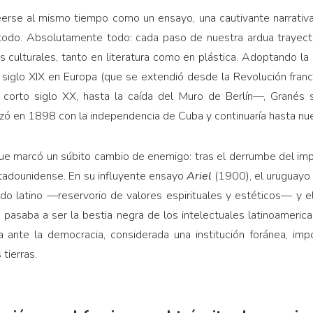
erse al mismo tiempo como un ensayo, una cautivante narrativa 
todo. Absolutamente todo: cada paso de nuestra ardua trayecto
s culturales, tanto en literatura como en plástica. Adoptando l
siglo XIX en Europa (que se extendió desde la Revolución france
 corto siglo XX, hasta la caída del Muro de Berlín—, Granés se
ó en 1898 con la independencia de Cuba y continuaría hasta nue
ue marcó un súbito cambio de enemigo: tras el derrumbe del impe
ta­dounidense. En su influyente ensayo
Ariel
(1900), el uruguayo
ndo latino —reservorio de valores espi­rituales y estéticos— y 
s pasaba a ser la bestia negra de los intelectuales latinoameric
ia ante la democracia, considerada una institución foránea, im­
 tierras.