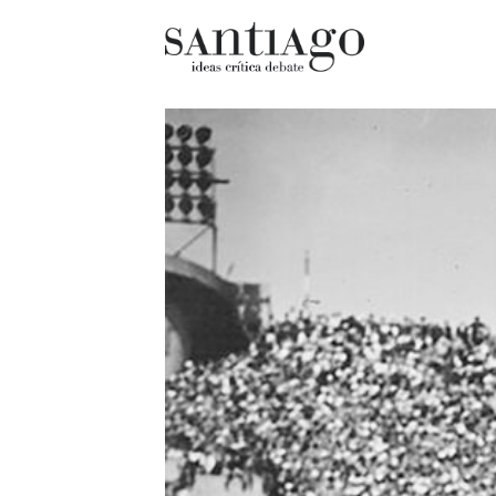
Cultur
Actualidad
Diccio
Archivo Cenfoto-UDP
chilen
Arquetipos de situación
Docum
Artes visuales
Fragm
Ciencia
Gran 
Cine y televisión
Histor
Ciudad
Histor
Cómics
Lagun
Críticas
Libros