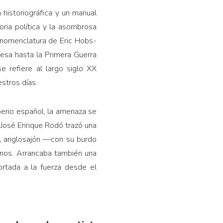
historio­gráfica y un manual
ria política y la asombrosa
a nomenclatura de Eric Hobs­
sa hasta la Pri­mera Guerra
 re­fiere al largo siglo XX
stros días.
rio es­pañol, la amenaza se
 José Enrique Rodó trazó una
el anglosajón —con su burdo
anos. Arranca­ba también una
portada a la fuerza desde el