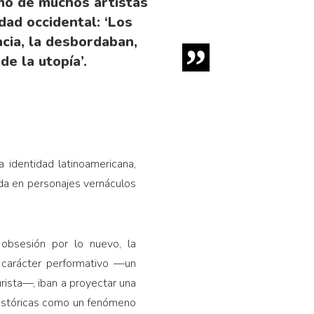
smo de muchos artistas
dad occidental: ‘Los
cia, la desbor­daban,
e la utopía’.
 identidad latinoamericana,
ada en personajes vernáculos
 obsesión por lo nuevo, la
 carácter perfor­mativo —un
is­ta—, iban a proyectar una
históricas como un fenómeno