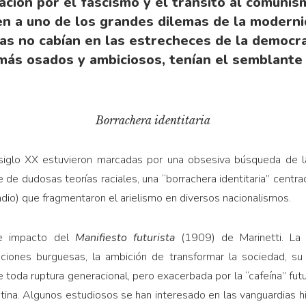
ación por el fascismo y el tránsito al comuni
en a uno de los grandes dilemas de la moderni
as no cabían en las estrecheces de la democra
ás osados y ambiciosos, tenían el semblante d
Borrachera identitaria
iglo XX estuvieron mar­cadas por una obsesiva búsqueda de la
de du­dosas teorías raciales, una “borrachera identitaria” centr
indio) que fragmentaron el arielismo en diversos nacionalismos.
me impacto del
Manifiesto futurista
(1909) de Marinetti. La
ciones burguesas, la am­bición de transformar la sociedad, su
toda ruptura generacional, pero exacerbada por la “cafeína” futur
tina. Algunos estudiosos se han interesado en las vanguardias 