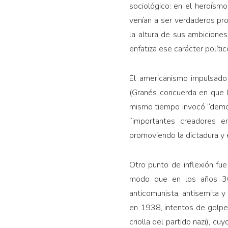
socioló­gico: en el heroísmo
venían a ser verdaderos pr
la altura de sus ambiciones
enfatiza ese carácter polític
El americanismo impulsado
(Granés concuerda en que l
mismo tiempo invocó “demonio
“importantes crea­dores e
promoviendo la dictadura y e
Otro punto de inflexión fu
modo que en los años 30 “
anticomunista, antisemita y
en 1938, intentos de golpe d
criolla del partido nazi), 