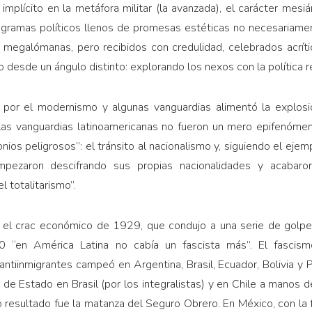
 implícito en la metáfora militar (la avanzada), el carácter mesi
ogramas políticos llenos de promesas estéticas no necesariamen
 me­galómanas, pero recibidos con credulidad, celebrados acrít
o desde un ángulo distinto: explorando los ne­xos con la política r
 por el modernismo y algunas vanguardias alimentó la explosi
as vanguardias latinoamericanas no fueron un mero epifenómen
s peligrosos”: el tránsito al nacionalismo y, siguiendo el ejemp
mpezaron descifrando sus propias nacionalida­des y acabaro
l totalitarismo”.
e el crac económico de 1929, que condujo a una serie de golpes 
en Amé­rica Latina no cabía un fascista más”. El fascismo ul
 antiinmigrantes campeó en Argentina, Brasil, Ecuador, Bolivia y 
e Estado en Brasil (por los integralistas) y en Chile a manos de
cuyo resultado fue la matanza del Seguro Obrero. En México, con l