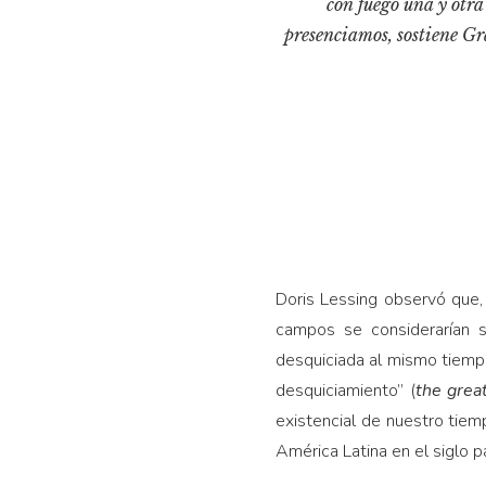
con fuego una y otra
presenciamos, sostiene Gr
Doris Lessing observó que, 
campos se considerarían s
desquiciada al mismo tiempo
desquiciamiento” (
the grea
existencial de nuestro tiempo
Amé­rica Latina en el siglo p