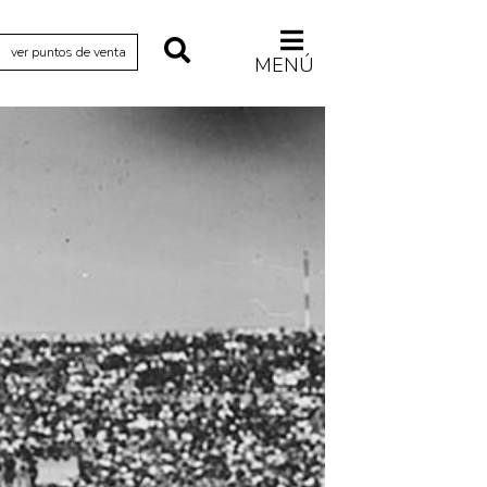
ver puntos de venta
MENÚ
Relecturas
Sociedad
Turismo accidental
Vidas paralelas
Voces y lecturas