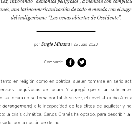
 vez, invocando “demonios peligrosos”, a menudo con complici
anés, una latinoamericanización de todo el mundo con el auge 
del indigenismo: “Las venas abiertas de Occidente”.
por
Sergio Missana
I 25 Julio 2023
Compartir:
tanto en religión como en política, suelen tomarse en serio ac
eñales inequívocas de locura. Y agregó que si un suficien
, su locura no se toma por tal. A su vez, el novelista indio Amit
t derangement
) a la incapacidad de las élites de aquilatar y h
: la crisis climática. Carlos Granés ha optado, para describir la h
asado, por la noción de delirio.