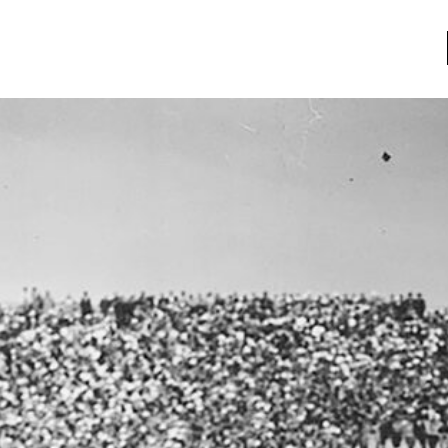
a
Libros usados
nario portátil de la literatura
a
Literatura
entos
Medioambiente
entos
Narrativas visuales
reserva
Pensamiento
ia
Pensamiento ilustrado
ia material de los libros
Personaje
as mentales
Personajes secundarios
Política