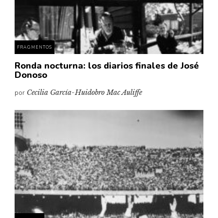
Pensamiento ilustrado
Personaje
Personajes secundarios
FRAGMENTOS
Política
Ronda nocturna: los diarios finales de José
Relecturas
Donoso
Sociedad
por
Cecilia García-Huidobro Mac Auliffe
Turismo accidental
Vidas paralelas
Voces y lecturas