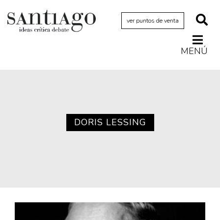
ver puntos de venta
MENÚ
Actualidad
Archivo Cenfoto-UDP
Arquetipos de situación
Artes visuales
DORIS LESSING
Ciencia
Cine y televisión
Ciudad
Cómics
Críticas