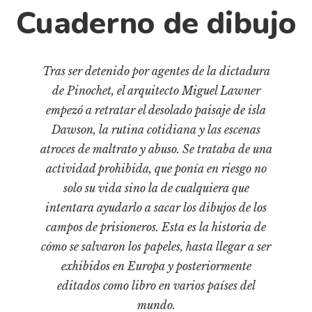
Cultura
Cuaderno de dibujo
Diccionario portátil de la literatura chilena
Documentos
Fragmentos
Tras ser detenido por agentes de la dictadura
Gran reserva
de Pinochet, el arquitecto Miguel Lawner
empezó a retratar el desolado paisaje de isla
Historia
Dawson, la rutina cotidiana y las escenas
Historia material de los libros
atroces de maltrato y abuso. Se trataba de una
Lagunas mentales
actividad prohibida, que ponía en riesgo no
Libros
solo su vida sino la de cualquiera que
intentara ayudarlo a sacar los dibujos de los
Libros usados
campos de prisioneros. Esta es la historia de
Literatura
cómo se salvaron los papeles, hasta llegar a ser
Medioambiente
exhibidos en Europa y posteriormente
Narrativas visuales
editados como libro en varios países del
Pensamiento
mundo.