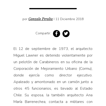
Pensamiento ilustrado
Personaje
Personajes secundarios
por
Gonzalo Peralta
I 11 Diciembre 2018
Política
Compartir:
Relecturas
Sociedad
El 12 de septiembre de 1973, el arquitecto
Turismo accidental
Miguel Lawner es detenido violentamente por
Vidas paralelas
un pelotón de Carabineros en su oficina de la
Voces y lecturas
Corporación de Mejoramiento Urbano (Cormu),
donde ejercía como director ejecutivo.
Apaleado y amontonado en un camión junto a
otros 45 funcionarios, es llevado al Estadio
Chile. Su esposa, la también arquitecto Ana
María Barrenechea, contacta a militares con