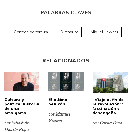
PALABRAS CLAVES
Centros de tortura
Dictadura
Miguel Lawner
RELACIONADOS
Cultura y
El último
“Viaje al fin de
política: historia
pelucón
la revolución”:
de una
fascinación y
amalgama
desengaño
por
Manuel
Vicuña
por
Sebastián
por
Carlos Peña
Duarte Rojas