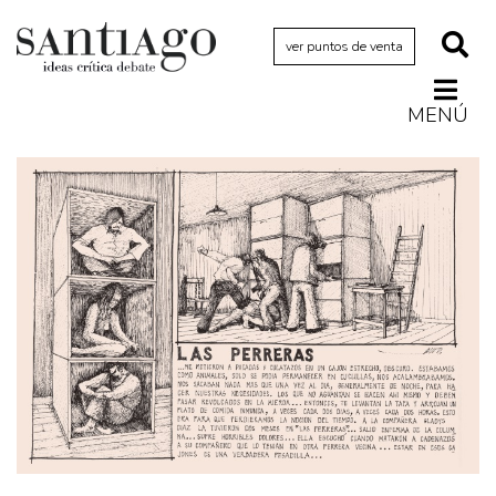
ver puntos de venta
MENÚ
Actualidad
Archivo Cenfoto-UDP
Arquetipos de situación
Artes visuales
Ciencia
Cine y televisión
Ciudad
Cómics
Críticas