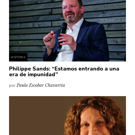
Cultura
Diccionario portátil de la literatura chilena
Documentos
Fragmentos
Gran reserva
Historia
Historia material de los libros
HISTORIA
Lagunas mentales
Philippe Sands: “Estamos entrando a una
era de impunidad”
Libros
por
Paula Escobar Chavarría
Libros usados
Literatura
Medioambiente
Narrativas visuales
Pensamiento