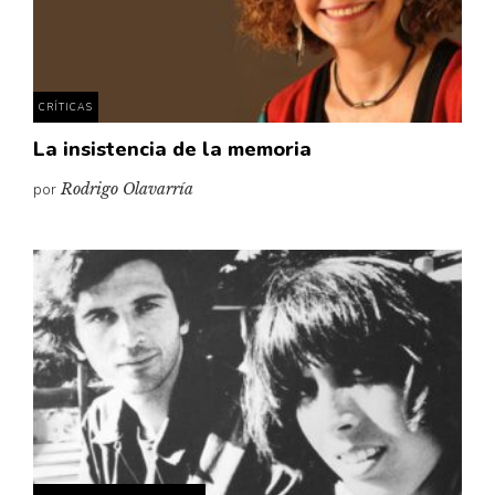
Pensamiento ilustrado
Personaje
Personajes secundarios
CRÍTICAS
Política
La insistencia de la memoria
Relecturas
por
Rodrigo Olavarría
Sociedad
Turismo accidental
Vidas paralelas
Voces y lecturas