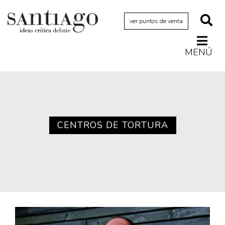
ver puntos de venta
MENÚ
Actualidad
Archivo Cenfoto-UDP
Arquetipos de situación
Artes visuales
CENTROS DE TORTURA
Ciencia
Cine y televisión
Ciudad
Cómics
Críticas