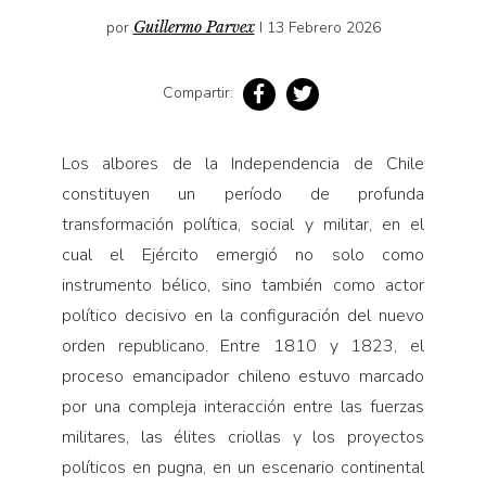
Pensamiento ilustrado
por
Guillermo Parvex
I 13 Febrero 2026
Personaje
Personajes secundarios
Compartir:
Política
Relecturas
Los albores de la Independencia de Chile
constituyen un período de profunda
Sociedad
transformación política, social y militar, en el
Turismo accidental
cual el Ejército emergió no solo como
Vidas paralelas
instrumento bélico, sino también como actor
Voces y lecturas
político decisivo en la configuración del nuevo
orden republicano. Entre 1810 y 1823, el
proceso emancipador chileno estuvo marcado
por una compleja interacción entre las fuerzas
militares, las élites criollas y los proyectos
políticos en pugna, en un escenario continental