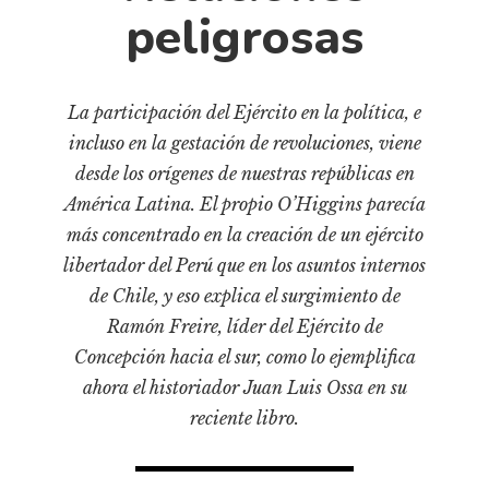
Cultura
peligrosas
Diccionario portátil de la literatura chilena
Documentos
Fragmentos
La participación del Ejército en la política, e
Gran reserva
incluso en la gestación de revoluciones, viene
desde los orígenes de nuestras repúblicas en
Historia
América Latina. El propio O’Higgins parecía
Historia material de los libros
más concentrado en la creación de un ejército
Lagunas mentales
libertador del Perú que en los asuntos internos
Libros
de Chile, y eso explica el surgimiento de
Ramón Freire, líder del Ejército de
Libros usados
Concepción hacia el sur, como lo ejemplifica
Literatura
ahora el historiador Juan Luis Ossa en su
Medioambiente
reciente libro.
Narrativas visuales
Pensamiento