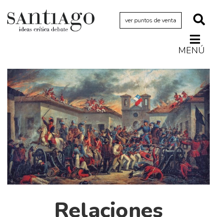
ver puntos de venta
MENÚ
Actualidad
Archivo Cenfoto-UDP
Arquetipos de situación
Artes visuales
Ciencia
Cine y televisión
Ciudad
Cómics
Críticas
Relaciones