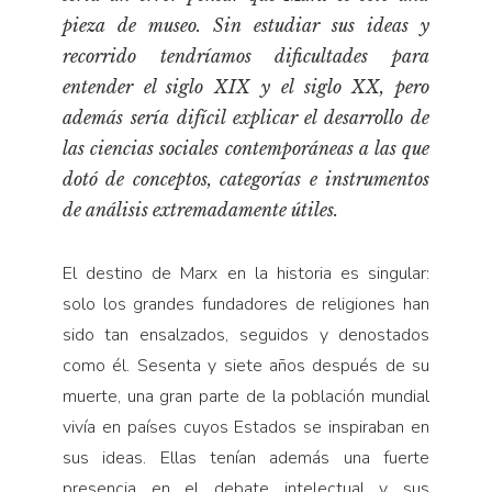
Pensamiento ilustrado
pieza de museo. Sin estudiar sus ideas y
Personaje
recorrido tendríamos dificultades para
Personajes secundarios
entender el siglo XIX y el siglo XX, pero
además sería difícil explicar el desarrollo de
Política
las ciencias sociales contemporáneas a las que
Relecturas
dotó de conceptos, categorías e instrumentos
Sociedad
de análisis extremadamente útiles.
Turismo accidental
Vidas paralelas
El destino de Marx en la historia es singular:
solo los grandes fundadores de religiones han
Voces y lecturas
sido tan ensalzados, seguidos y denostados
como él. Sesenta y siete años después de su
muerte, una gran parte de la población mundial
vivía en países cuyos Estados se inspiraban en
sus ideas. Ellas tenían además una fuerte
presencia en el debate intelectual y sus