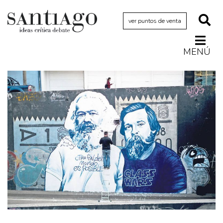
ver puntos de venta
MENÚ
Actualidad
Archivo Cenfoto-UDP
Arquetipos de situación
Artes visuales
Ciencia
Cine y televisión
Ciudad
Cómics
Críticas