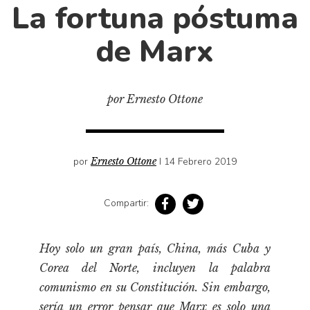
Cultura
La fortuna póstuma
Diccionario portátil de la literatura chilena
de Marx
Documentos
Fragmentos
Gran reserva
por Ernesto Ottone
Historia
Historia material de los libros
Lagunas mentales
por
Ernesto Ottone
I 14 Febrero 2019
Libros
Compartir:
Libros usados
Literatura
Hoy solo un gran país, China, más Cuba y
Medioambiente
Corea del Norte, incluyen la palabra
Narrativas visuales
comunismo en su Constitución. Sin embargo,
Pensamiento
sería un error pensar que Marx es solo una